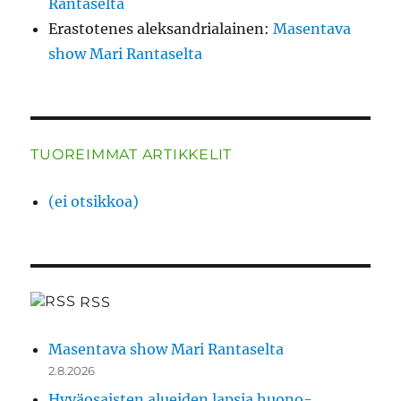
Rantaselta
Erastotenes aleksandrialainen
:
Masentava
show Mari Rantaselta
TUOREIMMAT ARTIKKELIT
(ei otsikkoa)
RSS
Masentava show Mari Rantaselta
2.8.2026
Hyväosaisten alueiden lapsia huono-