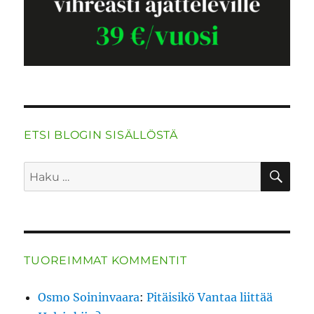
ETSI BLOGIN SISÄLLÖSTÄ
HA
Etsi:
TUOREIMMAT KOMMENTIT
Osmo Soininvaara
:
Pitäisikö Vantaa liittää