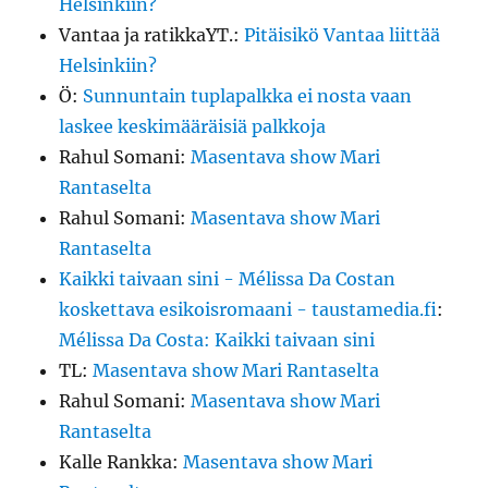
Helsinkiin?
Vantaa ja ratikkaYT.
:
Pitäisikö Vantaa liittää
Helsinkiin?
Ö
:
Sunnuntain tuplapalkka ei nosta vaan
laskee keskimääräisiä palkkoja
Rahul Somani
:
Masentava show Mari
Rantaselta
Rahul Somani
:
Masentava show Mari
Rantaselta
Kaikki taivaan sini - Mélissa Da Costan
koskettava esikoisromaani - taustamedia.fi
:
Mélissa Da Costa: Kaikki taivaan sini
TL
:
Masentava show Mari Rantaselta
Rahul Somani
:
Masentava show Mari
Rantaselta
Kalle Rankka
:
Masentava show Mari