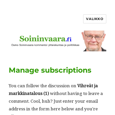
VALIKKO
Manage subscriptions
You can fol­low the dis­cus­sion on
Vihreät ja
markki­na­t­alous (1)
with­out hav­ing to leave a
com­ment. Cool, huh? Just enter your email
address in the form here below and you’re