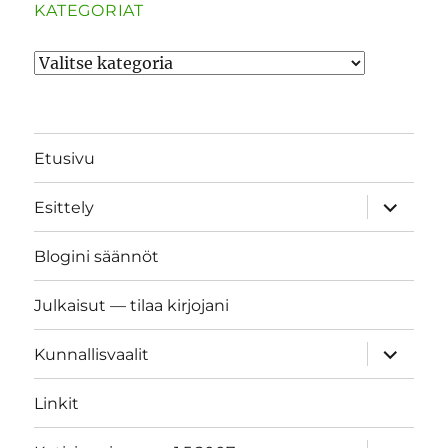
KATEGORIAT
Kategoriat
Etusivu
näytä
Esittely
alavalik
Blogini säännöt
Julkaisut — tilaa kirjojani
näytä
Kunnallisvaalit
alavalik
Linkit
näytä