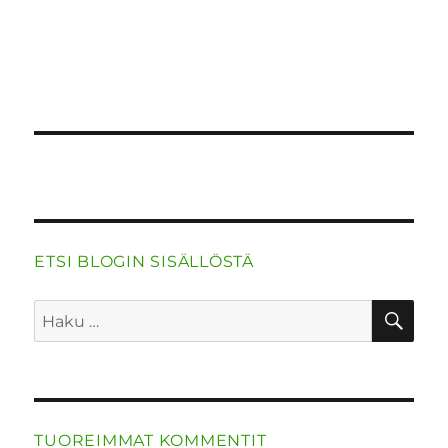
o
n
p
m
k
ETSI BLOGIN SISÄLLÖSTÄ
HA
Etsi:
TUOREIMMAT KOMMENTIT