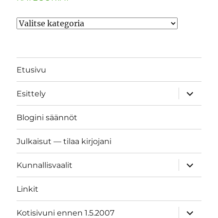
Kategoriat
Etusivu
näytä
Esittely
alavalik
Blogini säännöt
Julkaisut — tilaa kirjojani
näytä
Kunnallisvaalit
alavalik
Linkit
näytä
Kotisivuni ennen 1.5.2007
alavalik