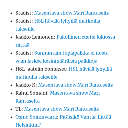
Stadist
:
Masentava show Mari Rantaselta
Stadist
:
HSL häviää lyhyillä matkoilla
takseille.
Jaakko Leinonen
:
Pakollinen ruotsi lukiossa
riittää
Stadist
:
Sunnuntain tuplapalkka ei nosta
vaan laskee keskimääräisiä palkkoja
HSL-aatelin bonukset
:
HSL häviää lyhyillä
matkoilla takseille.
Jaakko K
:
Masentava show Mari Rantaselta
Rahul Somani
:
Masentava show Mari
Rantaselta
TL
:
Masentava show Mari Rantaselta
Osmo Soininvaara
:
Pitäisikö Vantaa liittää
Helsinkiin?