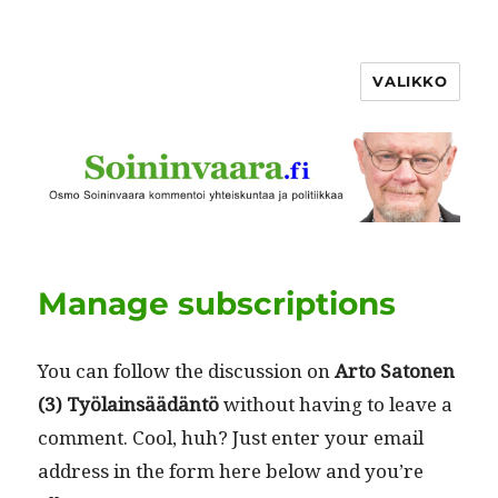
VALIKKO
Manage subscriptions
You can fol­low the dis­cus­sion on
Arto Sato­nen
(3) Työlain­säädän­tö
with­out hav­ing to leave a
com­ment. Cool, huh? Just enter your email
address in the form here below and you’re