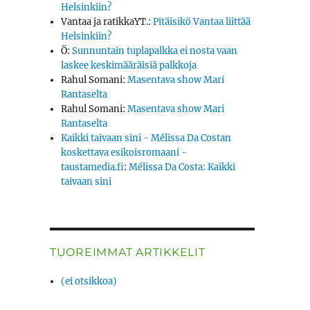
Helsinkiin?
Vantaa ja ratikkaYT.
:
Pitäisikö Vantaa liittää
Helsinkiin?
Ö
:
Sunnuntain tuplapalkka ei nosta vaan
laskee keskimääräisiä palkkoja
Rahul Somani
:
Masentava show Mari
Rantaselta
Rahul Somani
:
Masentava show Mari
Rantaselta
Kaikki taivaan sini - Mélissa Da Costan
koskettava esikoisromaani -
taustamedia.fi
:
Mélissa Da Costa: Kaikki
taivaan sini
TUOREIMMAT ARTIKKELIT
(ei otsikkoa)