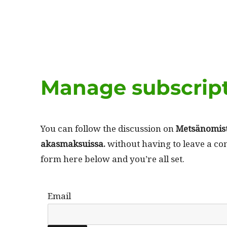
Manage subscrip
You can fol­low the dis­cus­sion on
Met­sän­o­mis­
akas­mak­su­is­sa.
with­out hav­ing to leave a co
form here below and you’re all set.
Email