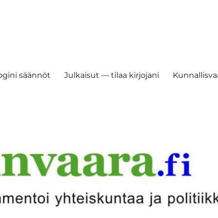
ogini säännöt
Julkaisut — tilaa kirjojani
Kunnallisvaa