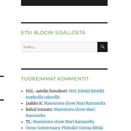
ETSI BLOGIN SISÄLLÖSTÄ
HAKU
Etsi:
TUOREIMMAT KOMMENTIT
HSL-aatelin bonukset
:
HSL häviää lyhyillä
matkoilla takseille.
Jaakko K
:
Masentava show Mari Rantaselta
Rahul Somani
:
Masentava show Mari
Rantaselta
TL
:
Masentava show Mari Rantaselta
Osmo Soininvaara
:
Pitäisikö Vantaa liittää