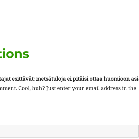
tions
ta­jat esit­tävät: met­sä­tu­lo­ja ei pitäisi ottaa huomioon asi
m­ment. Cool, huh? Just enter your email address in the