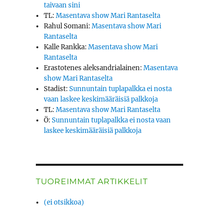
taivaan sini
TL
:
Masentava show Mari Rantaselta
Rahul Somani
:
Masentava show Mari
Rantaselta
Kalle Rankka
:
Masentava show Mari
Rantaselta
Erastotenes aleksandrialainen
:
Masentava
show Mari Rantaselta
Stadist
:
Sunnuntain tuplapalkka ei nosta
vaan laskee keskimääräisiä palkkoja
TL
:
Masentava show Mari Rantaselta
Ö
:
Sunnuntain tuplapalkka ei nosta vaan
laskee keskimääräisiä palkkoja
TUOREIMMAT ARTIKKELIT
(ei otsikkoa)