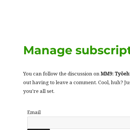
Manage subscrip
You can fol­low the dis­cus­sion on
MM9: Työe­h
out hav­ing to leave a com­ment. Cool, huh? J
you’re all set.
Email