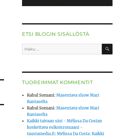
ETSI BLOGIN SISÄLLÖSTÄ
HAKU
Etsi:
TUOREIMMAT KOMMENTIT
Rahul Somani
:
Masentava show Mari
Rantaselta
Rahul Somani
:
Masentava show Mari
Rantaselta
Kaikki taivaan sini - Mélissa Da Costan
koskettava esikoisromaani -
taustamedia.fi
:
Mélissa Da Costa: Kaikki