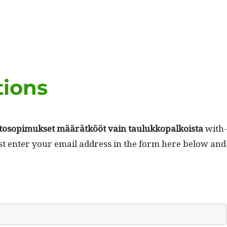
tions
tosopimuk­set määrätkööt vain taulukkopalkoista
with
ust enter your email address in the form here below and