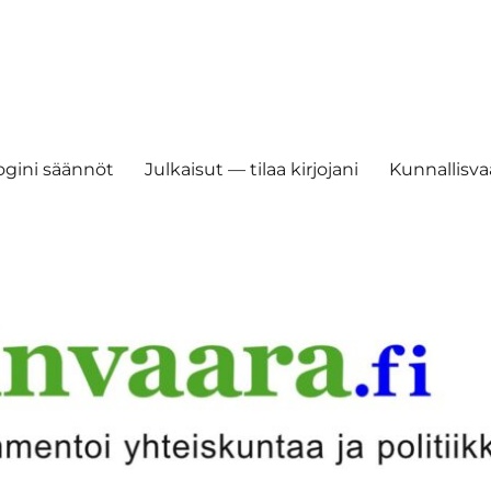
ogini säännöt
Julkaisut — tilaa kirjojani
Kunnallisvaa