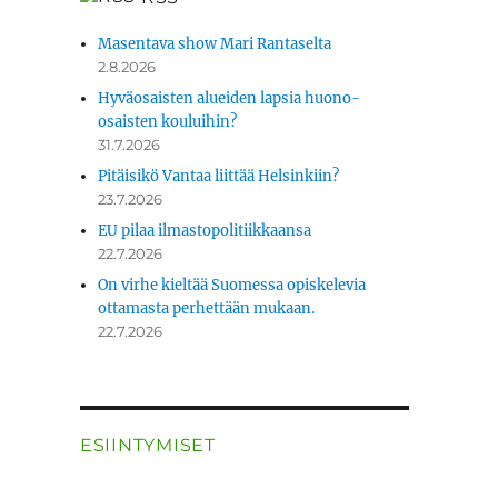
Masentava show Mari Rantaselta
2.8.2026
Hyväosaisten alueiden lapsia huono-
osaisten kouluihin?
31.7.2026
Pitäisikö Vantaa liittää Helsinkiin?
23.7.2026
EU pilaa ilmastopolitiikkaansa
22.7.2026
On virhe kieltää Suomessa opiskelevia
ottamasta perhettään mukaan.
22.7.2026
ESIINTYMISET