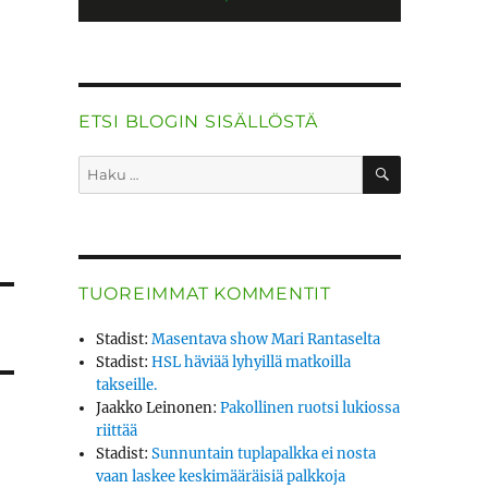
ETSI BLOGIN SISÄLLÖSTÄ
HAKU
Etsi:
TUOREIMMAT KOMMENTIT
Stadist
:
Masentava show Mari Rantaselta
Stadist
:
HSL häviää lyhyillä matkoilla
takseille.
Jaakko Leinonen
:
Pakollinen ruotsi lukiossa
riittää
Stadist
:
Sunnuntain tuplapalkka ei nosta
vaan laskee keskimääräisiä palkkoja