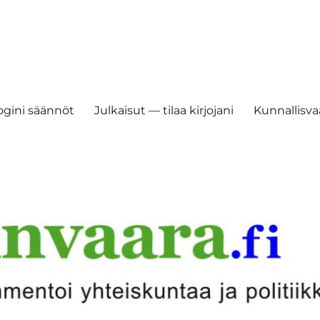
ogini säännöt
Julkaisut — tilaa kirjojani
Kunnallisvaa