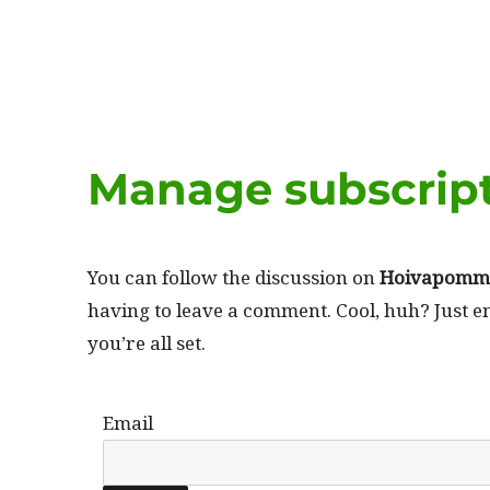
Manage subscrip
You can fol­low the dis­cus­sion on
Hoivapom­mi 
hav­ing to leave a com­ment. Cool, huh? Just 
you’re all set.
Email