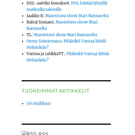
HSL-aatelin bonukset
:
HSL häviää lyhyillä
matkoilla takseille.
Jaakko K
:
Masentava show Mari Rantaselta
Rahul Somani
:
Masentava show Mari
Rantaselta
TL
:
Masentava show Mari Rantaselta
Osmo Soininvaara
:
Pitäisikö Vantaa liittää
Helsinkiin?
Vantaa ja ratikkaYT.
:
Pitäisikö Vantaa liittää
Helsinkiin?
TUOREIMMAT ARTIKKELIT
(ei otsikkoa)
RSS