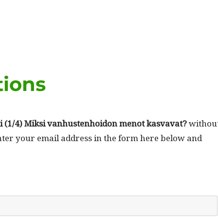
tions
(1/4) Mik­si van­hus­ten­hoidon menot kas­va­vat?
with­ou
enter your email address in the form here below and