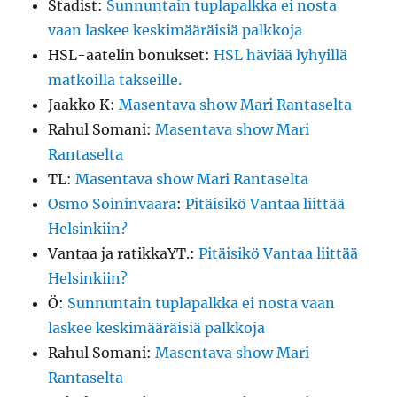
Stadist
:
Sunnuntain tuplapalkka ei nosta
vaan laskee keskimääräisiä palkkoja
HSL-aatelin bonukset
:
HSL häviää lyhyillä
matkoilla takseille.
Jaakko K
:
Masentava show Mari Rantaselta
Rahul Somani
:
Masentava show Mari
Rantaselta
TL
:
Masentava show Mari Rantaselta
Osmo Soininvaara
:
Pitäisikö Vantaa liittää
Helsinkiin?
Vantaa ja ratikkaYT.
:
Pitäisikö Vantaa liittää
Helsinkiin?
Ö
:
Sunnuntain tuplapalkka ei nosta vaan
laskee keskimääräisiä palkkoja
Rahul Somani
:
Masentava show Mari
Rantaselta