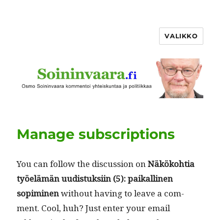
VALIKKO
Manage subscriptions
You can fol­low the dis­cus­sion on
Näköko­htia
työelämän uud­is­tuk­si­in (5): paikalli­nen
sopimi­nen
with­out hav­ing to leave a com­
ment. Cool, huh? Just enter your email