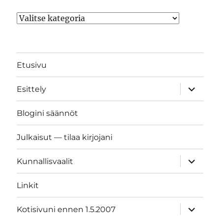
Kategoriat
Etusivu
näytä
Esittely
alavalik
Blogini säännöt
Julkaisut — tilaa kirjojani
näytä
Kunnallisvaalit
alavalik
Linkit
näytä
Kotisivuni ennen 1.5.2007
alavalik