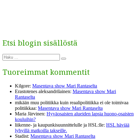
Etsi blogin sisällöstä
Etsi:
Haku
Tuoreimmat kommentit
Kilgore
:
Masentava show Mari Rantaselta
Erastotenes aleksandrilainen
:
Masentava show Mari
Rantaselta
mikään muu politiikka kuin reaalipolitiikka ei ole toimivaa
politiikkaa
:
Masentava show Mari Rantaselta
Maria Järvinen
:
Hyväosaisten alueiden lapsia huono-osaisten
kouluihin?
liikenne- ja kaupunkisuunnittelulle ja HSL:lle
:
HSL häviää
lyhyillä matkoilla takseille.
Stadist
:
Masentava show Mari Rantaselta