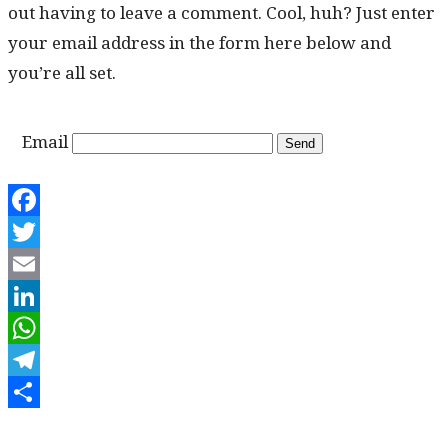
out hav­ing to leave a com­ment. Cool, huh? Just enter
your email address in the form here below and
you’re all set.
Email
Facebook
Twitter
Email
LinkedIn
WhatsApp
Telegram
Share