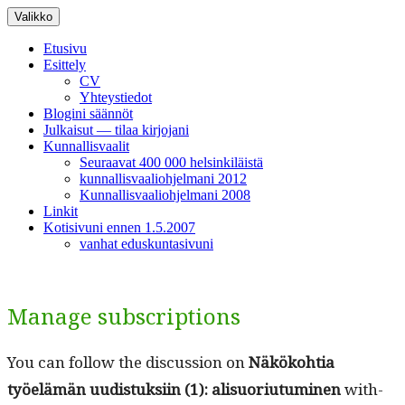
Siirry
Valikko
sisältöön
Etusivu
Esittely
CV
Yhteystiedot
Blogini säännöt
Julkaisut — tilaa kirjojani
Kunnallisvaalit
Seuraavat 400 000 helsinkiläistä
kunnallisvaaliohjelmani 2012
Kunnallisvaaliohjelmani 2008
Linkit
Kotisivuni ennen 1.5.2007
vanhat eduskuntasivuni
Manage subscriptions
You can fol­low the dis­cus­sion on
Näköko­htia
työelämän uud­is­tuk­si­in (1): alisuo­ri­u­tu­mi­nen
with­