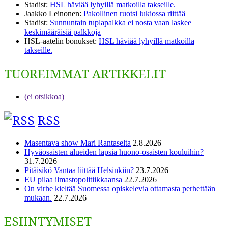
Stadist
:
HSL häviää lyhyillä matkoilla takseille.
Jaakko Leinonen
:
Pakollinen ruotsi lukiossa riittää
Stadist
:
Sunnuntain tuplapalkka ei nosta vaan laskee
keskimääräisiä palkkoja
HSL-aatelin bonukset
:
HSL häviää lyhyillä matkoilla
takseille.
TUOREIMMAT ARTIKKELIT
(ei otsikkoa)
RSS
Masentava show Mari Rantaselta
2.8.2026
Hyväosaisten alueiden lapsia huono-osaisten kouluihin?
31.7.2026
Pitäisikö Vantaa liittää Helsinkiin?
23.7.2026
EU pilaa ilmastopolitiikkaansa
22.7.2026
On virhe kieltää Suomessa opiskelevia ottamasta perhettään
mukaan.
22.7.2026
ESIINTYMISET