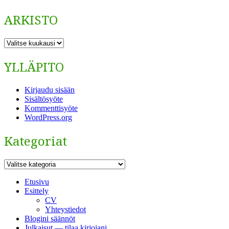
ARKISTO
ARKISTO
YLLÄPITO
Kirjaudu sisään
Sisältösyöte
Kommenttisyöte
WordPress.org
Kategoriat
Kategoriat
Etusivu
Esittely
CV
Yhteystiedot
Blogini säännöt
Julkaisut — tilaa kirjojani