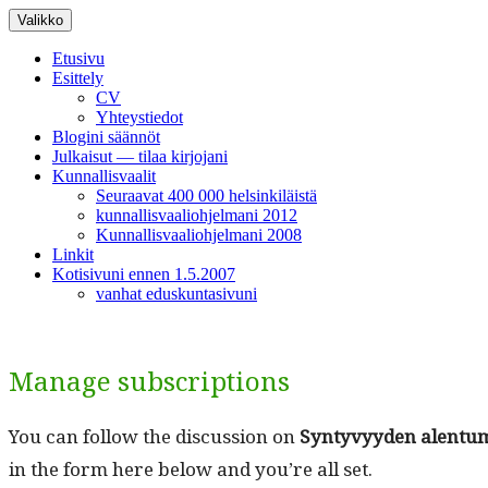
Siirry
Valikko
sisältöön
Etusivu
Esittely
CV
Yhteystiedot
Blogini säännöt
Julkaisut — tilaa kirjojani
Kunnallisvaalit
Seuraavat 400 000 helsinkiläistä
kunnallisvaaliohjelmani 2012
Kunnallisvaaliohjelmani 2008
Linkit
Kotisivuni ennen 1.5.2007
vanhat eduskuntasivuni
Manage subscriptions
You can fol­low the dis­cus­sion on
Syn­tyvyy­den alen­tu­m
in the form here below and you’re all set.