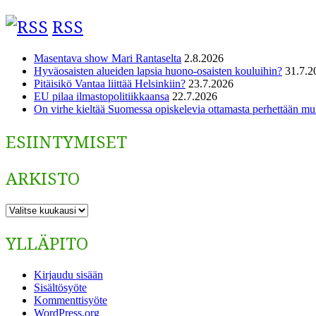
RSS
Masentava show Mari Rantaselta
2.8.2026
Hyväosaisten alueiden lapsia huono-osaisten kouluihin?
31.7.2
Pitäisikö Vantaa liittää Helsinkiin?
23.7.2026
EU pilaa ilmastopolitiikkaansa
22.7.2026
On virhe kieltää Suomessa opiskelevia ottamasta perhettään m
ESIINTYMISET
ARKISTO
ARKISTO
YLLÄPITO
Kirjaudu sisään
Sisältösyöte
Kommenttisyöte
WordPress.org