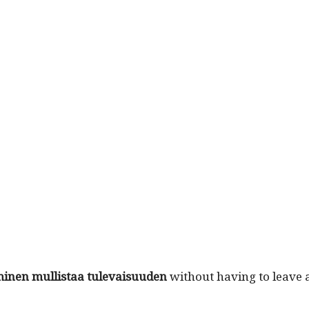
i­nen mullis­taa tule­vaisu­u­den
with­out hav­ing to leave