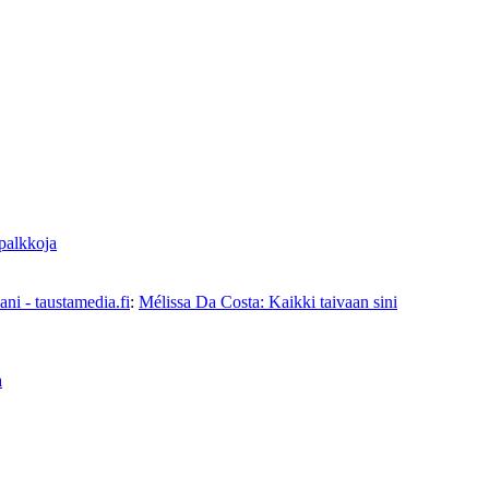
 palkkoja
ni - taustamedia.fi
:
Mélissa Da Costa: Kaikki taivaan sini
a