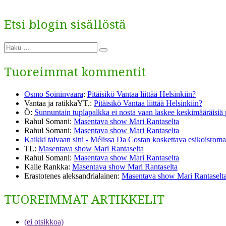
Etsi blogin sisällöstä
Etsi:
Haku
Tuoreimmat kommentit
Osmo Soininvaara
:
Pitäisikö Vantaa liittää Helsinkiin?
Vantaa ja ratikkaYT.
:
Pitäisikö Vantaa liittää Helsinkiin?
Ö
:
Sunnuntain tuplapalkka ei nosta vaan laskee keskimääräisiä
Rahul Somani
:
Masentava show Mari Rantaselta
Rahul Somani
:
Masentava show Mari Rantaselta
Kaikki taivaan sini - Mélissa Da Costan koskettava esikoisromaa
TL
:
Masentava show Mari Rantaselta
Rahul Somani
:
Masentava show Mari Rantaselta
Kalle Rankka
:
Masentava show Mari Rantaselta
Erastotenes aleksandrialainen
:
Masentava show Mari Rantaselt
TUOREIMMAT ARTIKKELIT
(ei otsikkoa)