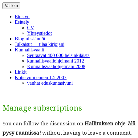
Siirry
Valikko
sisältöön
Etusivu
Esittely
CV
Yhteystiedot
Blogini säännöt
Julkaisut — tilaa kirjojani
Kunnallisvaalit
Seuraavat 400 000 helsinkiläistä
kunnallisvaaliohjelmani 2012
Kunnallisvaaliohjelmani 2008
Linkit
Kotisivuni ennen 1.5.2007
vanhat eduskuntasivuni
Manage subscriptions
You can fol­low the dis­cus­sion on
Hal­li­tuk­sen ohje: älä
pysy raamis­sa!
with­out hav­ing to leave a com­ment.