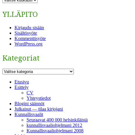
YLLÄPITO
Kirjaudu sisään
Sisältösyöte
Kommenttisyöte
WordPress.org
Kategoriat
Kategoriat
Etusivu
Esittely
CV
Yhteystiedot
Blogini säännöt
Julkaisut — tilaa kirjojani
Kunnallisvaalit
Seuraavat 400 000 helsinkiläistä
kunnallisvaaliohjelmani 2012
Kunnallisvaaliohjelmani 2008