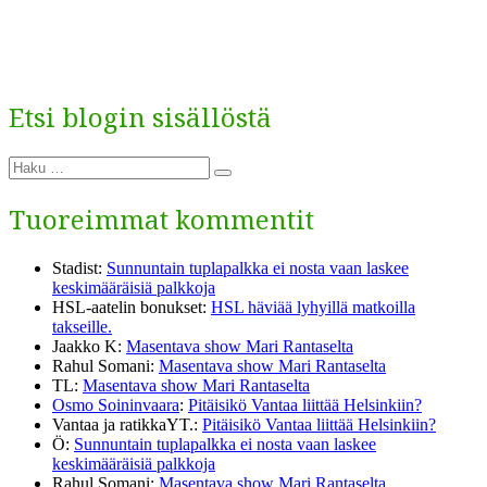
Etsi blogin sisällöstä
Etsi:
Haku
Tuoreimmat kommentit
Stadist
:
Sunnuntain tuplapalkka ei nosta vaan laskee
keskimääräisiä palkkoja
HSL-aatelin bonukset
:
HSL häviää lyhyillä matkoilla
takseille.
Jaakko K
:
Masentava show Mari Rantaselta
Rahul Somani
:
Masentava show Mari Rantaselta
TL
:
Masentava show Mari Rantaselta
Osmo Soininvaara
:
Pitäisikö Vantaa liittää Helsinkiin?
Vantaa ja ratikkaYT.
:
Pitäisikö Vantaa liittää Helsinkiin?
Ö
:
Sunnuntain tuplapalkka ei nosta vaan laskee
keskimääräisiä palkkoja
Rahul Somani
:
Masentava show Mari Rantaselta