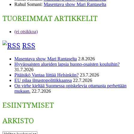
Rahul Somani
:
Masentava show Mari Rantaselta
TUOREIMMAT ARTIKKELIT
(ei otsikkoa)
RSS
Masentava show Mari Rantaselta
2.8.2026
Hyväosaisten alueiden lapsia huono-osaisten kouluihin?
31.7.2026
Pitäisikö Vantaa liittää Helsinkiin?
23.7.2026
EU pilaa ilmastopolitiikkaansa
22.7.2026
On virhe kieltää Suomessa opiskelevia ottamasta perhettään
mukaan.
22.7.2026
ESIINTYMISET
ARKISTO
ARKISTO