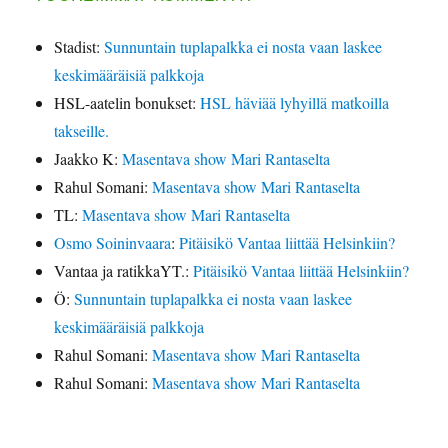
Stadist
:
Sunnuntain tuplapalkka ei nosta vaan laskee
keskimääräisiä palkkoja
HSL-aatelin bonukset
:
HSL häviää lyhyillä matkoilla
takseille.
Jaakko K
:
Masentava show Mari Rantaselta
Rahul Somani
:
Masentava show Mari Rantaselta
TL
:
Masentava show Mari Rantaselta
Osmo Soininvaara
:
Pitäisikö Vantaa liittää Helsinkiin?
Vantaa ja ratikkaYT.
:
Pitäisikö Vantaa liittää Helsinkiin?
Ö
:
Sunnuntain tuplapalkka ei nosta vaan laskee
keskimääräisiä palkkoja
Rahul Somani
:
Masentava show Mari Rantaselta
Rahul Somani
:
Masentava show Mari Rantaselta