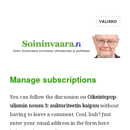
VALIKKO
Manage subscriptions
You can fol­low the dis­cus­sion on
Oikeistopop­
ulis­min nousu 3: auk­tori­teetin kaipuu
with­out
hav­ing to leave a com­ment. Cool, huh? Just
enter your email address in the form here