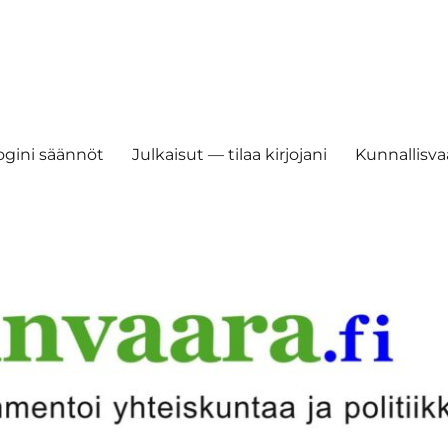
ogini säännöt
Julkaisut — tilaa kirjojani
Kunnallisvaa