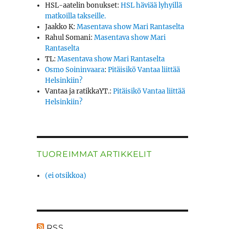
HSL-aatelin bonukset
:
HSL häviää lyhyillä
matkoilla takseille.
Jaakko K
:
Masentava show Mari Rantaselta
Rahul Somani
:
Masentava show Mari
Rantaselta
TL
:
Masentava show Mari Rantaselta
Osmo Soininvaara
:
Pitäisikö Vantaa liittää
Helsinkiin?
Vantaa ja ratikkaYT.
:
Pitäisikö Vantaa liittää
Helsinkiin?
TUOREIMMAT ARTIKKELIT
(ei otsikkoa)
RSS