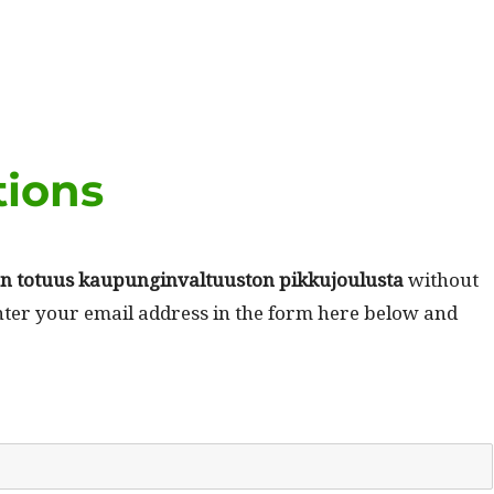
tions
n totu­us kaupung­in­val­tu­us­ton pikku­joulus­ta
with­out
enter your email address in the form here below and