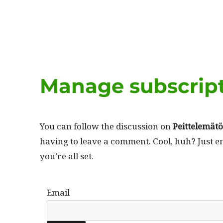
Manage subscrip
You can fol­low the dis­cus­sion on
Peit­telemätö
hav­ing to leave a com­ment. Cool, huh? Just 
you’re all set.
Email