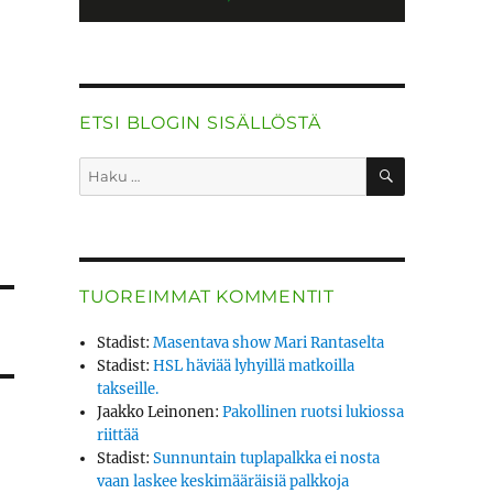
ETSI BLOGIN SISÄLLÖSTÄ
HAKU
Etsi:
TUOREIMMAT KOMMENTIT
Stadist
:
Masentava show Mari Rantaselta
Stadist
:
HSL häviää lyhyillä matkoilla
takseille.
Jaakko Leinonen
:
Pakollinen ruotsi lukiossa
riittää
Stadist
:
Sunnuntain tuplapalkka ei nosta
vaan laskee keskimääräisiä palkkoja