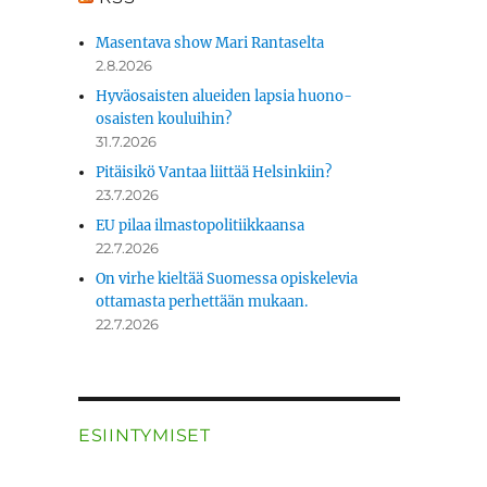
Masentava show Mari Rantaselta
2.8.2026
Hyväosaisten alueiden lapsia huono-
osaisten kouluihin?
31.7.2026
Pitäisikö Vantaa liittää Helsinkiin?
23.7.2026
EU pilaa ilmastopolitiikkaansa
22.7.2026
On virhe kieltää Suomessa opiskelevia
ottamasta perhettään mukaan.
22.7.2026
ESIINTYMISET