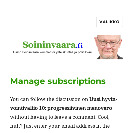
VALIKKO
Manage subscriptions
You can fol­low the dis­cus­sion on
Uusi hyv­in­
voin­ti­val­tio 10: pro­gres­si­ivi­nen men­overo
with­out hav­ing to leave a com­ment. Cool,
huh? Just enter your email address in the