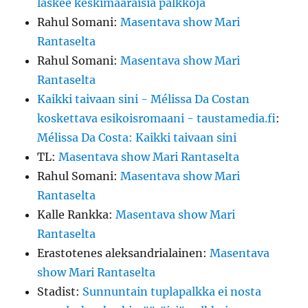
laskee keskimääräisiä palkkoja
Rahul Somani
:
Masentava show Mari
Rantaselta
Rahul Somani
:
Masentava show Mari
Rantaselta
Kaikki taivaan sini - Mélissa Da Costan
koskettava esikoisromaani - taustamedia.fi
:
Mélissa Da Costa: Kaikki taivaan sini
TL
:
Masentava show Mari Rantaselta
Rahul Somani
:
Masentava show Mari
Rantaselta
Kalle Rankka
:
Masentava show Mari
Rantaselta
Erastotenes aleksandrialainen
:
Masentava
show Mari Rantaselta
Stadist
:
Sunnuntain tuplapalkka ei nosta