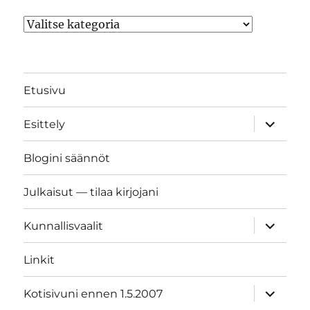
Kategoriat
Etusivu
näytä
Esittely
alavalik
Blogini säännöt
Julkaisut — tilaa kirjojani
näytä
Kunnallisvaalit
alavalik
Linkit
näytä
Kotisivuni ennen 1.5.2007
alavalik