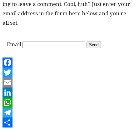
ing to leave a com­ment. Cool, huh? Just enter your
email address in the form here below and you’re
all set.
Email
Facebook
Twitter
Email
LinkedIn
WhatsApp
Telegram
Share