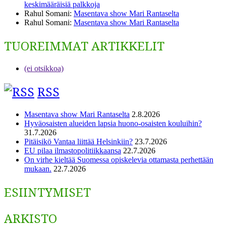
keskimääräisiä palkkoja
Rahul Somani
:
Masentava show Mari Rantaselta
Rahul Somani
:
Masentava show Mari Rantaselta
TUOREIMMAT ARTIKKELIT
(ei otsikkoa)
RSS
Masentava show Mari Rantaselta
2.8.2026
Hyväosaisten alueiden lapsia huono-osaisten kouluihin?
31.7.2026
Pitäisikö Vantaa liittää Helsinkiin?
23.7.2026
EU pilaa ilmastopolitiikkaansa
22.7.2026
On virhe kieltää Suomessa opiskelevia ottamasta perhettään
mukaan.
22.7.2026
ESIINTYMISET
ARKISTO