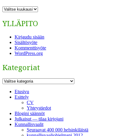
ARKISTO
YLLÄPITO
Kirjaudu sisään
Sisältösyöte
Kommenttisyöte
WordPress.org
Kategoriat
Kategoriat
Etusivu
Esittely
CV
Yhteystiedot
Blogini säännöt
Julkaisut — tilaa kirjojani
Kunnallisvaalit
Seuraavat 400 000 helsinkiläistä
kunnallisvaaliohjelmani 2012