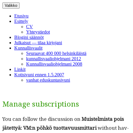
Siirry
Valikko
sisältöön
Etusivu
Esittely
CV
Yhteystiedot
Blogini säännöt
Julkaisut — tilaa kirjojani
Kunnallisvaalit
Seuraavat 400 000 helsinkiläistä
kunnallisvaaliohjelmani 2012
Kunnallisvaaliohjelmani 2008
Linkit
Kotisivuni ennen 1.5.2007
vanhat eduskuntasivuni
Manage subscriptions
You can fol­low the dis­cus­sion on
Muis­telmista pois
jätet­tyä: VM:n pöhkö tuot­tavu­us­mit­tari
with­out hav­