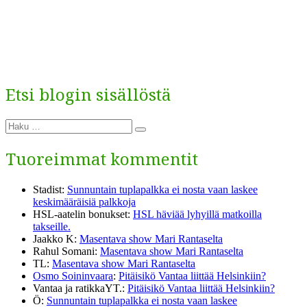
Etsi blogin sisällöstä
Etsi:
Haku
Tuoreimmat kommentit
Stadist
:
Sunnuntain tuplapalkka ei nosta vaan laskee
keskimääräisiä palkkoja
HSL-aatelin bonukset
:
HSL häviää lyhyillä matkoilla
takseille.
Jaakko K
:
Masentava show Mari Rantaselta
Rahul Somani
:
Masentava show Mari Rantaselta
TL
:
Masentava show Mari Rantaselta
Osmo Soininvaara
:
Pitäisikö Vantaa liittää Helsinkiin?
Vantaa ja ratikkaYT.
:
Pitäisikö Vantaa liittää Helsinkiin?
Ö
:
Sunnuntain tuplapalkka ei nosta vaan laskee