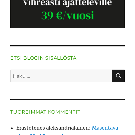
ETSI BLOGIN SISÄLLÖSTÄ
HA
Etsi:
TUOREIMMAT KOMMENTIT
Erastotenes aleksandrialainen
:
Masentava