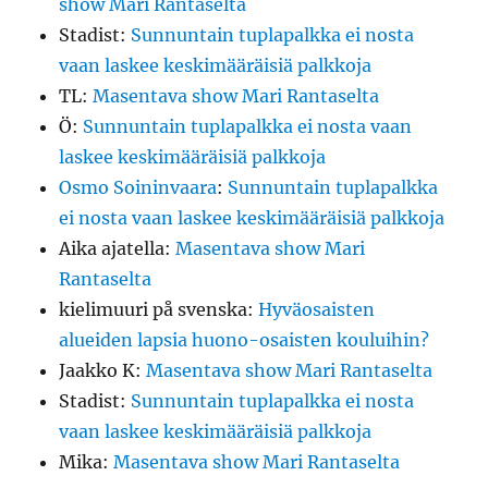
show Mari Rantaselta
Stadist
:
Sunnuntain tuplapalkka ei nosta
vaan laskee keskimääräisiä palkkoja
TL
:
Masentava show Mari Rantaselta
Ö
:
Sunnuntain tuplapalkka ei nosta vaan
laskee keskimääräisiä palkkoja
Osmo Soininvaara
:
Sunnuntain tuplapalkka
ei nosta vaan laskee keskimääräisiä palkkoja
Aika ajatella
:
Masentava show Mari
Rantaselta
kielimuuri på svenska
:
Hyväosaisten
alueiden lapsia huono-osaisten kouluihin?
Jaakko K
:
Masentava show Mari Rantaselta
Stadist
:
Sunnuntain tuplapalkka ei nosta
vaan laskee keskimääräisiä palkkoja
Mika
:
Masentava show Mari Rantaselta