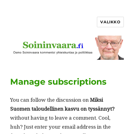
VALIKKO
Manage subscriptions
You can fol­low the dis­cus­sion on
Mik­si
Suomen taloudelli­nen kasvu on tyssän­nyt?
with­out hav­ing to leave a com­ment. Cool,
huh? Just enter your email address in the