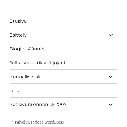
Etusivu
näytä
Esittely
alavalik
Blogini säännöt
Julkaisut — tilaa kirjojani
näytä
Kunnallisvaalit
alavalik
Linkit
näytä
Kotisivuni ennen 1.5.2007
alavalik
Palvelun tarjoaa WordPress