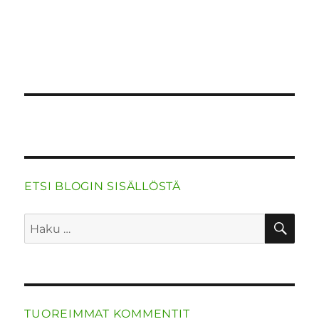
o
n
p
m
k
ETSI BLOGIN SISÄLLÖSTÄ
HA
Etsi:
TUOREIMMAT KOMMENTIT