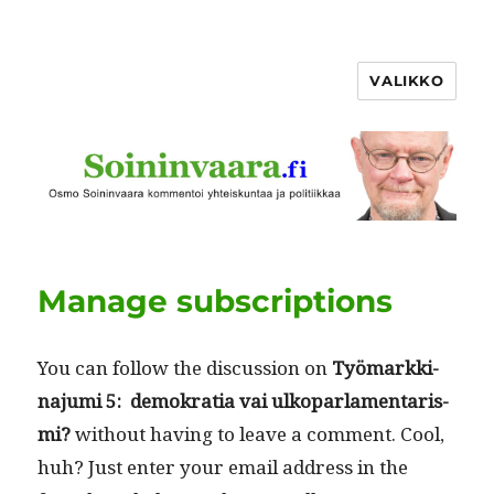
VALIKKO
Manage subscriptions
You can fol­low the dis­cus­sion on
Työ­markki­
na­ju­mi 5: demokra­tia vai ulkopar­la­men­taris­
mi?
with­out hav­ing to leave a com­ment. Cool,
huh? Just enter your email address in the