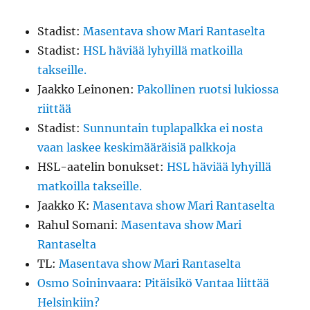
Stadist
:
Masentava show Mari Rantaselta
Stadist
:
HSL häviää lyhyillä matkoilla
takseille.
Jaakko Leinonen
:
Pakollinen ruotsi lukiossa
riittää
Stadist
:
Sunnuntain tuplapalkka ei nosta
vaan laskee keskimääräisiä palkkoja
HSL-aatelin bonukset
:
HSL häviää lyhyillä
matkoilla takseille.
Jaakko K
:
Masentava show Mari Rantaselta
Rahul Somani
:
Masentava show Mari
Rantaselta
TL
:
Masentava show Mari Rantaselta
Osmo Soininvaara
:
Pitäisikö Vantaa liittää
Helsinkiin?