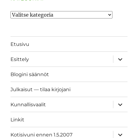
Kategoriat
Etusivu
näytä
Esittely
alavalik
Blogini säännöt
Julkaisut — tilaa kirjojani
näytä
Kunnallisvaalit
alavalik
Linkit
näytä
Kotisivuni ennen 1.5.2007
alavalik