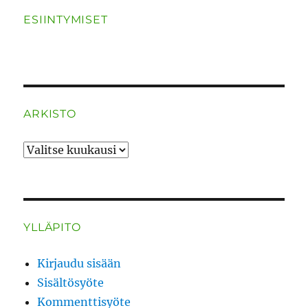
ESIINTYMISET
ARKISTO
ARKISTO
YLLÄPITO
Kirjaudu sisään
Sisältösyöte
Kommenttisyöte