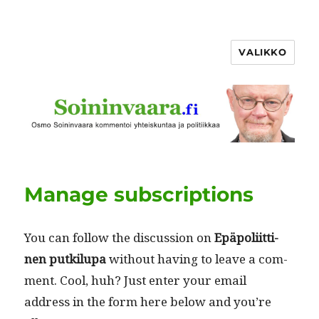
VALIKKO
Manage subscriptions
You can fol­low the dis­cus­sion on
Epäpoli­it­ti­
nen putk­ilu­pa
with­out hav­ing to leave a com­
ment. Cool, huh? Just enter your email
address in the form here below and you’re