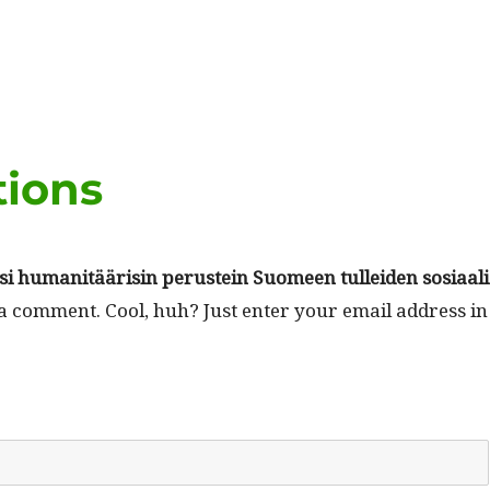
tions
si human­itäärisin perustein Suomeen tullei­den sosi­aal­i
 a com­ment. Cool, huh? Just enter your email address in