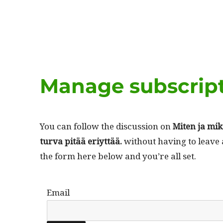
Manage subscrip
You can fol­low the dis­cus­sion on
Miten ja mik­
tur­va pitää eriyt­tää.
with­out hav­ing to leave
the form here below and you’re all set.
Email