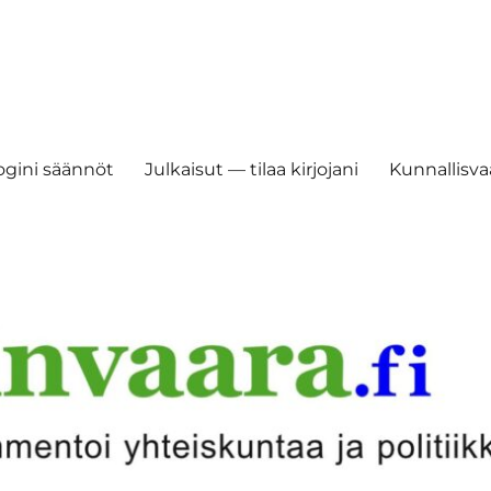
ogini säännöt
Julkaisut — tilaa kirjojani
Kunnallisvaa