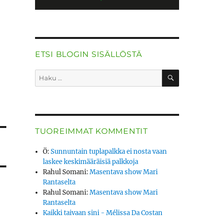
ETSI BLOGIN SISÄLLÖSTÄ
HAKU
Etsi:
TUOREIMMAT KOMMENTIT
Ö
:
Sunnuntain tuplapalkka ei nosta vaan
laskee keskimääräisiä palkkoja
Rahul Somani
:
Masentava show Mari
Rantaselta
Rahul Somani
:
Masentava show Mari
Rantaselta
Kaikki taivaan sini - Mélissa Da Costan