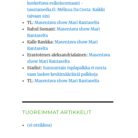
koskettava esikoisromaani -
taustamedia.fi
:
Mélissa Da Costa: Kaikki
taivaan sini
TL
:
Masentava show Mari Rantaselta
Rahul Somani
:
Masentava show Mari
Rantaselta
Kalle Rankka
:
Masentava show Mari
Rantaselta
Erastotenes aleksandrialainen
:
Masentava
show Mari Rantaselta
Stadist
:
Sunnuntain tuplapalkka ei nosta
vaan laskee keskimääräisiä palkkoja
TL
:
Masentava show Mari Rantaselta
TUOREIMMAT ARTIKKELIT
(ei otsikkoa)