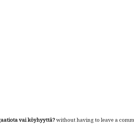
aa­tio­ta vai köy­hyyt­tä?
with­out hav­ing to leave a com­m