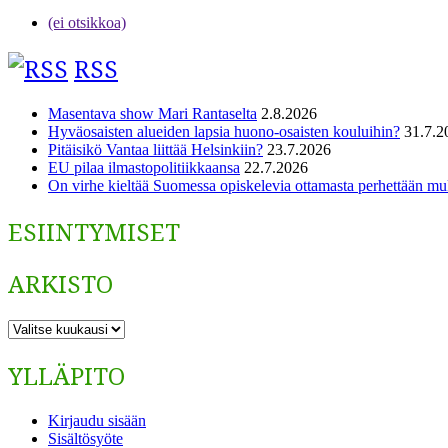
(ei otsikkoa)
RSS
Masentava show Mari Rantaselta
2.8.2026
Hyväosaisten alueiden lapsia huono-osaisten kouluihin?
31.7.2
Pitäisikö Vantaa liittää Helsinkiin?
23.7.2026
EU pilaa ilmastopolitiikkaansa
22.7.2026
On virhe kieltää Suomessa opiskelevia ottamasta perhettään m
ESIINTYMISET
ARKISTO
ARKISTO
YLLÄPITO
Kirjaudu sisään
Sisältösyöte