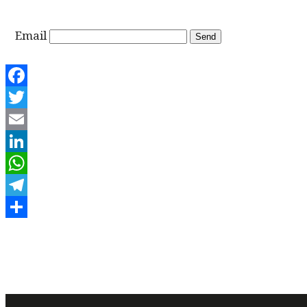
Email
Facebook
Twitter
Email
LinkedIn
WhatsApp
Telegram
Share