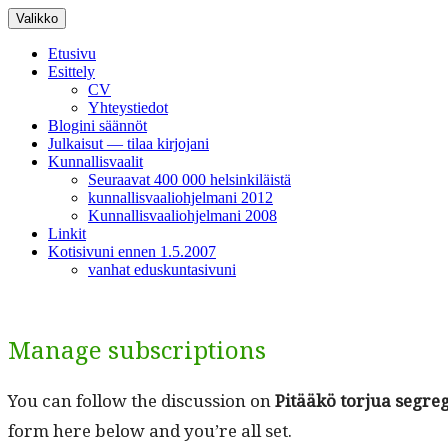
Siirry
Valikko
sisältöön
Etusivu
Esittely
CV
Yhteystiedot
Blogini säännöt
Julkaisut — tilaa kirjojani
Kunnallisvaalit
Seuraavat 400 000 helsinkiläistä
kunnallisvaaliohjelmani 2012
Kunnallisvaaliohjelmani 2008
Linkit
Kotisivuni ennen 1.5.2007
vanhat eduskuntasivuni
Manage subscriptions
You can fol­low the dis­cus­sion on
Pitääkö tor­jua seg­re­g
form here below and you’re all set.