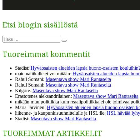
Etsi blogin sisällöstä
Etsi:
Haku
Tuoreimmat kommentit
Stadist
:
Hyväosaisten alueiden lapsia huono-osaisten kouluihin
matematiikalle ei voi mitään
:
Hyväosaisten alueiden lapsia huon
Rahul Somani
:
Masentava show Mari Rantaselta
Rahul Somani
:
Masentava show Mari Rantaselta
Kilgore
:
Masentava show Mari Rantaselta
Erastotenes aleksandrilainen
:
Masentava show Mari Rantaselta
mikään muu politiikka kuin reaalipolitiikka ei ole toimivaa polit
Maria Järvinen
:
Hyväosaisten alueiden lapsia huono-osaisten k
liikenne- ja kaupunkisuunnittelulle ja HSL:lle
:
HSL häviää lyhyil
Stadist
:
Masentava show Mari Rantaselta
TUOREIMMAT ARTIKKELIT