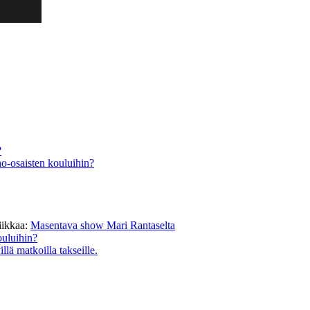
?
o-osaisten kouluihin?
iikkaa
:
Masentava show Mari Rantaselta
ouluihin?
lä matkoilla takseille.