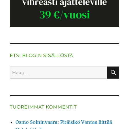
ETSI BLOGIN SISÄLLÖSTÄ
HA
Etsi:
TUOREIMMAT KOMMENTIT
Osmo Soininvaara
:
Pitäisikö Vantaa liittää