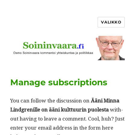
VALIKKO
Manage subscriptions
You can fol­low the dis­cus­sion on
Ääni Min­na
Lind­gre­nille on ääni kult­tuurin puoles­ta
with­
out hav­ing to leave a com­ment. Cool, huh? Just
enter your email address in the form here