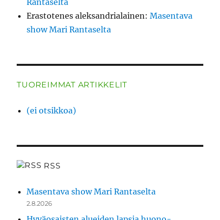
Rantaselta
Erastotenes aleksandrialainen
:
Masentava
show Mari Rantaselta
TUOREIMMAT ARTIKKELIT
(ei otsikkoa)
RSS
Masentava show Mari Rantaselta
2.8.2026
Hyväosaisten alueiden lapsia huono-