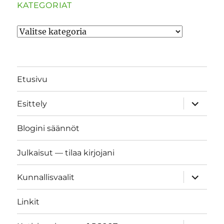
KATEGORIAT
Kategoriat
Etusivu
näytä
Esittely
alavalik
Blogini säännöt
Julkaisut — tilaa kirjojani
näytä
Kunnallisvaalit
alavalik
Linkit
näytä