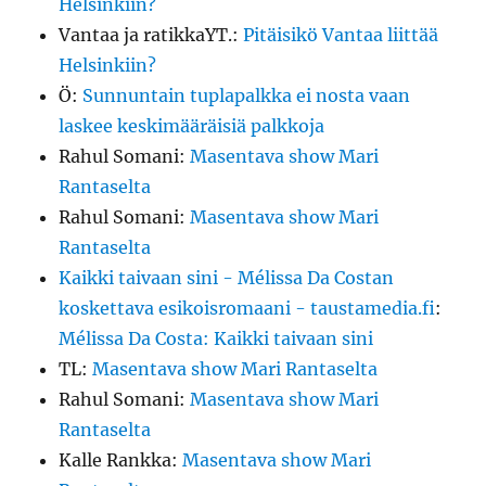
Helsinkiin?
Vantaa ja ratikkaYT.
:
Pitäisikö Vantaa liittää
Helsinkiin?
Ö
:
Sunnuntain tuplapalkka ei nosta vaan
laskee keskimääräisiä palkkoja
Rahul Somani
:
Masentava show Mari
Rantaselta
Rahul Somani
:
Masentava show Mari
Rantaselta
Kaikki taivaan sini - Mélissa Da Costan
koskettava esikoisromaani - taustamedia.fi
:
Mélissa Da Costa: Kaikki taivaan sini
TL
:
Masentava show Mari Rantaselta
Rahul Somani
:
Masentava show Mari
Rantaselta
Kalle Rankka
:
Masentava show Mari