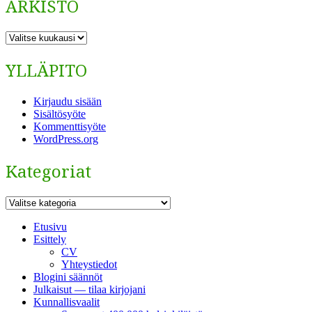
ARKISTO
ARKISTO
YLLÄPITO
Kirjaudu sisään
Sisältösyöte
Kommenttisyöte
WordPress.org
Kategoriat
Kategoriat
Etusivu
Esittely
CV
Yhteystiedot
Blogini säännöt
Julkaisut — tilaa kirjojani
Kunnallisvaalit