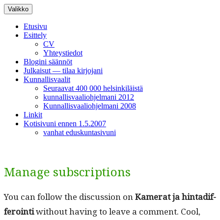
Siirry
Valikko
sisältöön
Etusivu
Esittely
CV
Yhteystiedot
Blogini säännöt
Julkaisut — tilaa kirjojani
Kunnallisvaalit
Seuraavat 400 000 helsinkiläistä
kunnallisvaaliohjelmani 2012
Kunnallisvaaliohjelmani 2008
Linkit
Kotisivuni ennen 1.5.2007
vanhat eduskuntasivuni
Manage subscriptions
You can fol­low the dis­cus­sion on
Kam­er­at ja hin­tad­if­
fer­oin­ti
with­out hav­ing to leave a com­ment. Cool,