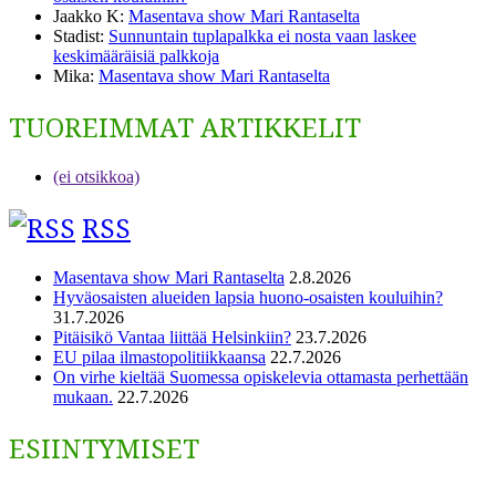
Jaakko K
:
Masentava show Mari Rantaselta
Stadist
:
Sunnuntain tuplapalkka ei nosta vaan laskee
keskimääräisiä palkkoja
Mika
:
Masentava show Mari Rantaselta
TUOREIMMAT ARTIKKELIT
(ei otsikkoa)
RSS
Masentava show Mari Rantaselta
2.8.2026
Hyväosaisten alueiden lapsia huono-osaisten kouluihin?
31.7.2026
Pitäisikö Vantaa liittää Helsinkiin?
23.7.2026
EU pilaa ilmastopolitiikkaansa
22.7.2026
On virhe kieltää Suomessa opiskelevia ottamasta perhettään
mukaan.
22.7.2026
ESIINTYMISET