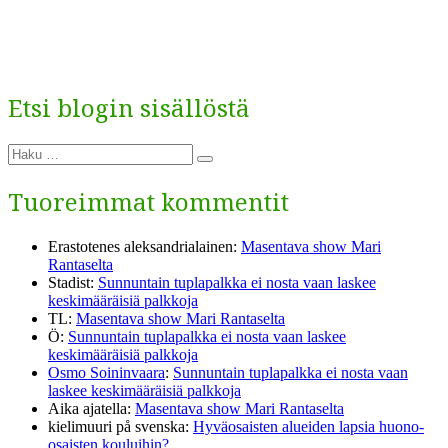
Etsi blogin sisällöstä
Etsi:
Haku
Tuoreimmat kommentit
Erastotenes aleksandrialainen
:
Masentava show Mari
Rantaselta
Stadist
:
Sunnuntain tuplapalkka ei nosta vaan laskee
keskimääräisiä palkkoja
TL
:
Masentava show Mari Rantaselta
Ö
:
Sunnuntain tuplapalkka ei nosta vaan laskee
keskimääräisiä palkkoja
Osmo Soininvaara
:
Sunnuntain tuplapalkka ei nosta vaan
laskee keskimääräisiä palkkoja
Aika ajatella
:
Masentava show Mari Rantaselta
kielimuuri på svenska
:
Hyväosaisten alueiden lapsia huono-
osaisten kouluihin?