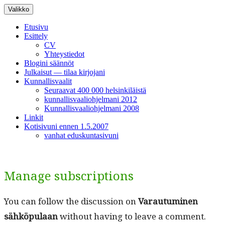
Siirry
Valikko
sisältöön
Etusivu
Esittely
CV
Yhteystiedot
Blogini säännöt
Julkaisut — tilaa kirjojani
Kunnallisvaalit
Seuraavat 400 000 helsinkiläistä
kunnallisvaaliohjelmani 2012
Kunnallisvaaliohjelmani 2008
Linkit
Kotisivuni ennen 1.5.2007
vanhat eduskuntasivuni
Manage subscriptions
You can fol­low the dis­cus­sion on
Varautu­mi­nen
sähköpu­laan
with­out hav­ing to leave a com­ment.