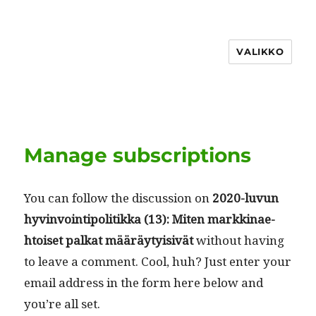
VALIKKO
Manage subscriptions
You can fol­low the dis­cus­sion on
2020-luvun
hyv­in­voin­tipoli­tik­ka (13): Miten markki­nae­
htoiset palkat määräy­ty­i­sivät
with­out hav­ing
to leave a com­ment. Cool, huh? Just enter your
email address in the form here below and
you’re all set.