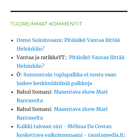
TUOREIMMAT KOMMENTIT
Osmo Soininvaara
:
Pitäisikö Vantaa liittää
Helsinkiin?
Vantaa ja ratikkaYT.
:
Pitäisikö Vantaa liittää
Helsinkiin?
Ö
:
Sunnuntain tuplapalkka ei nosta vaan
laskee keskimääräisiä palkkoja
Rahul Somani
:
Masentava show Mari
Rantaselta
Rahul Somani
:
Masentava show Mari
Rantaselta
Kaikki taivaan sini - Mélissa Da Costan
koskettava esikoisromaani - taustamedia.fi
: