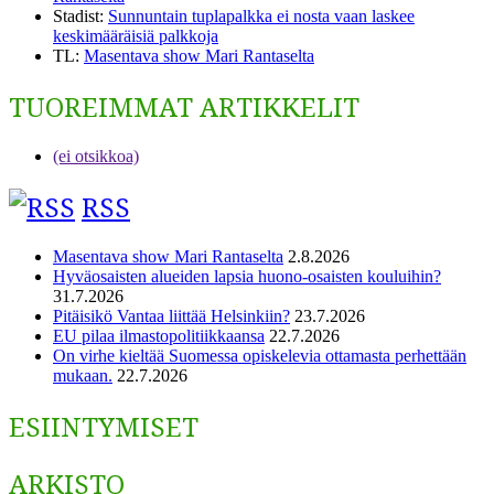
Stadist
:
Sunnuntain tuplapalkka ei nosta vaan laskee
keskimääräisiä palkkoja
TL
:
Masentava show Mari Rantaselta
TUOREIMMAT ARTIKKELIT
(ei otsikkoa)
RSS
Masentava show Mari Rantaselta
2.8.2026
Hyväosaisten alueiden lapsia huono-osaisten kouluihin?
31.7.2026
Pitäisikö Vantaa liittää Helsinkiin?
23.7.2026
EU pilaa ilmastopolitiikkaansa
22.7.2026
On virhe kieltää Suomessa opiskelevia ottamasta perhettään
mukaan.
22.7.2026
ESIINTYMISET
ARKISTO