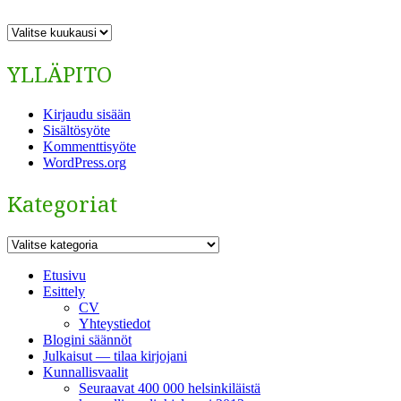
ARKISTO
YLLÄPITO
Kirjaudu sisään
Sisältösyöte
Kommenttisyöte
WordPress.org
Kategoriat
Kategoriat
Etusivu
Esittely
CV
Yhteystiedot
Blogini säännöt
Julkaisut — tilaa kirjojani
Kunnallisvaalit
Seuraavat 400 000 helsinkiläistä