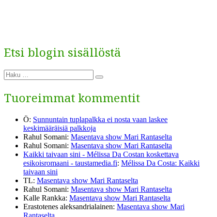
Etsi blogin sisällöstä
Etsi:
Haku
Tuoreimmat kommentit
Ö
:
Sunnuntain tuplapalkka ei nosta vaan laskee
keskimääräisiä palkkoja
Rahul Somani
:
Masentava show Mari Rantaselta
Rahul Somani
:
Masentava show Mari Rantaselta
Kaikki taivaan sini - Mélissa Da Costan koskettava
esikoisromaani - taustamedia.fi
:
Mélissa Da Costa: Kaikki
taivaan sini
TL
:
Masentava show Mari Rantaselta
Rahul Somani
:
Masentava show Mari Rantaselta
Kalle Rankka
:
Masentava show Mari Rantaselta
Erastotenes aleksandrialainen
:
Masentava show Mari
Rantaselta