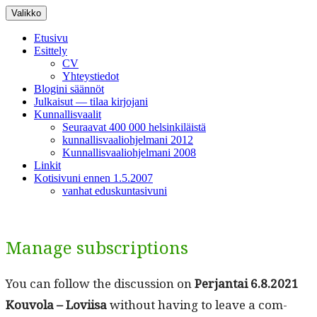
Siirry
Valikko
sisältöön
Etusivu
Esittely
CV
Yhteystiedot
Blogini säännöt
Julkaisut — tilaa kirjojani
Kunnallisvaalit
Seuraavat 400 000 helsinkiläistä
kunnallisvaaliohjelmani 2012
Kunnallisvaaliohjelmani 2008
Linkit
Kotisivuni ennen 1.5.2007
vanhat eduskuntasivuni
Manage subscriptions
You can fol­low the dis­cus­sion on
Per­jan­tai 6.8.2021
Kou­vola – Lovi­isa
with­out hav­ing to leave a com­