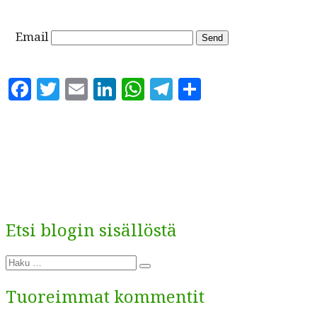
Email
Facebook
Twitter
Email
LinkedIn
WhatsApp
Telegram
Share
Etsi blogin sisällöstä
Etsi:
Haku
Tuoreimmat kommentit