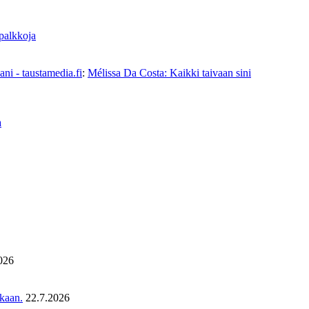
 palkkoja
ni - taustamedia.fi
:
Mélissa Da Costa: Kaikki taivaan sini
a
026
ukaan.
22.7.2026