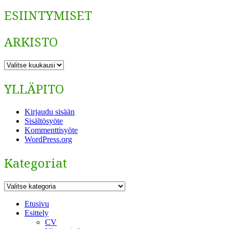
ESIINTYMISET
ARKISTO
ARKISTO
YLLÄPITO
Kirjaudu sisään
Sisältösyöte
Kommenttisyöte
WordPress.org
Kategoriat
Kategoriat
Etusivu
Esittely
CV