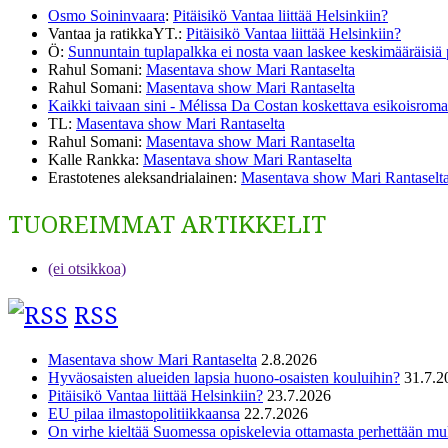
Osmo Soininvaara
:
Pitäisikö Vantaa liittää Helsinkiin?
Vantaa ja ratikkaYT.
:
Pitäisikö Vantaa liittää Helsinkiin?
Ö
:
Sunnuntain tuplapalkka ei nosta vaan laskee keskimääräisiä
Rahul Somani
:
Masentava show Mari Rantaselta
Rahul Somani
:
Masentava show Mari Rantaselta
Kaikki taivaan sini - Mélissa Da Costan koskettava esikoisromaa
TL
:
Masentava show Mari Rantaselta
Rahul Somani
:
Masentava show Mari Rantaselta
Kalle Rankka
:
Masentava show Mari Rantaselta
Erastotenes aleksandrialainen
:
Masentava show Mari Rantaselt
TUOREIMMAT ARTIKKELIT
(ei otsikkoa)
RSS
Masentava show Mari Rantaselta
2.8.2026
Hyväosaisten alueiden lapsia huono-osaisten kouluihin?
31.7.2
Pitäisikö Vantaa liittää Helsinkiin?
23.7.2026
EU pilaa ilmastopolitiikkaansa
22.7.2026
On virhe kieltää Suomessa opiskelevia ottamasta perhettään m