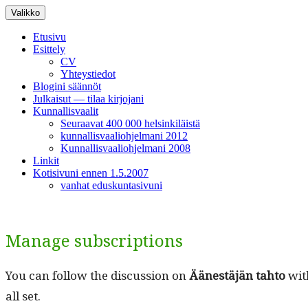
Siirry
Valikko
sisältöön
Etusivu
Esittely
CV
Yhteystiedot
Blogini säännöt
Julkaisut — tilaa kirjojani
Kunnallisvaalit
Seuraavat 400 000 helsinkiläistä
kunnallisvaaliohjelmani 2012
Kunnallisvaaliohjelmani 2008
Linkit
Kotisivuni ennen 1.5.2007
vanhat eduskuntasivuni
Manage subscriptions
You can fol­low the dis­cus­sion on
Äänestäjän tah­to
with
all set.