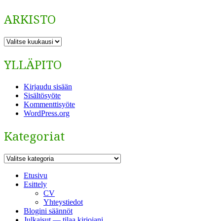
ARKISTO
ARKISTO
YLLÄPITO
Kirjaudu sisään
Sisältösyöte
Kommenttisyöte
WordPress.org
Kategoriat
Kategoriat
Etusivu
Esittely
CV
Yhteystiedot
Blogini säännöt
Julkaisut — tilaa kirjojani