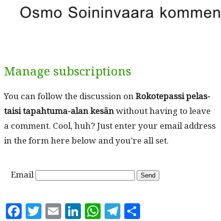
Manage subscriptions
You can fol­low the dis­cus­sion on
Rokotepas­si pelas­
taisi tapah­tu­ma-alan kesän
with­out hav­ing to leave
a com­ment. Cool, huh? Just enter your email address
in the form here below and you’re all set.
Email
Facebook
Twitter
Email
LinkedIn
WhatsApp
Telegram
Share