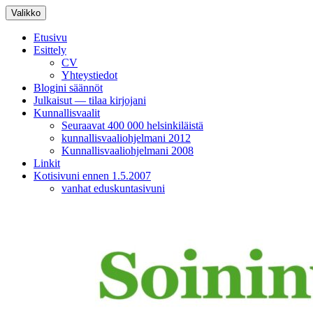
Siirry
Valikko
sisältöön
Etusivu
Esittely
CV
Yhteystiedot
Blogini säännöt
Julkaisut — tilaa kirjojani
Kunnallisvaalit
Seuraavat 400 000 helsinkiläistä
kunnallisvaaliohjelmani 2012
Kunnallisvaaliohjelmani 2008
Linkit
Kotisivuni ennen 1.5.2007
vanhat eduskuntasivuni