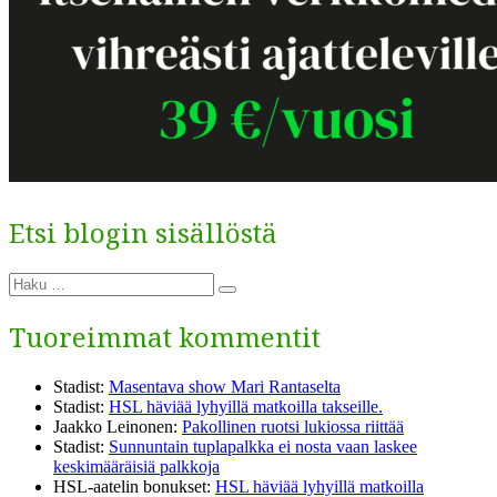
Etsi blogin sisällöstä
Etsi:
Haku
Tuoreimmat kommentit
Stadist
:
Masentava show Mari Rantaselta
Stadist
:
HSL häviää lyhyillä matkoilla takseille.
Jaakko Leinonen
:
Pakollinen ruotsi lukiossa riittää
Stadist
:
Sunnuntain tuplapalkka ei nosta vaan laskee
keskimääräisiä palkkoja
HSL-aatelin bonukset
:
HSL häviää lyhyillä matkoilla