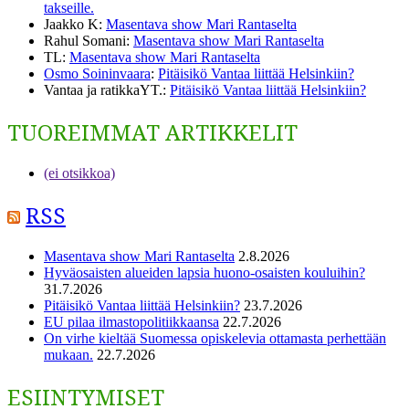
takseille.
Jaakko K
:
Masentava show Mari Rantaselta
Rahul Somani
:
Masentava show Mari Rantaselta
TL
:
Masentava show Mari Rantaselta
Osmo Soininvaara
:
Pitäisikö Vantaa liittää Helsinkiin?
Vantaa ja ratikkaYT.
:
Pitäisikö Vantaa liittää Helsinkiin?
TUOREIMMAT ARTIKKELIT
(ei otsikkoa)
RSS
Masentava show Mari Rantaselta
2.8.2026
Hyväosaisten alueiden lapsia huono-osaisten kouluihin?
31.7.2026
Pitäisikö Vantaa liittää Helsinkiin?
23.7.2026
EU pilaa ilmastopolitiikkaansa
22.7.2026
On virhe kieltää Suomessa opiskelevia ottamasta perhettään
mukaan.
22.7.2026
ESIINTYMISET