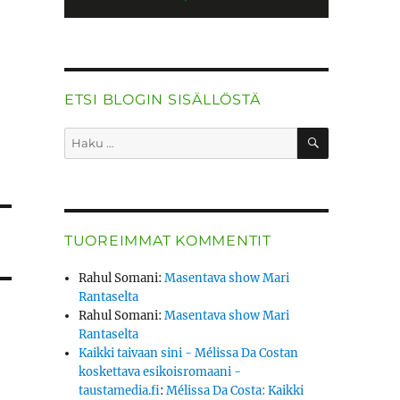
ETSI BLOGIN SISÄLLÖSTÄ
HAKU
Etsi:
TUOREIMMAT KOMMENTIT
Rahul Somani
:
Masentava show Mari
Rantaselta
Rahul Somani
:
Masentava show Mari
Rantaselta
Kaikki taivaan sini - Mélissa Da Costan
koskettava esikoisromaani -
taustamedia.fi
:
Mélissa Da Costa: Kaikki