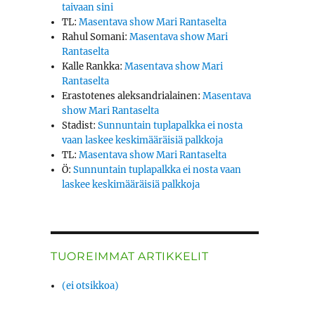
taivaan sini
TL
:
Masentava show Mari Rantaselta
Rahul Somani
:
Masentava show Mari
Rantaselta
Kalle Rankka
:
Masentava show Mari
Rantaselta
Erastotenes aleksandrialainen
:
Masentava
show Mari Rantaselta
Stadist
:
Sunnuntain tuplapalkka ei nosta
vaan laskee keskimääräisiä palkkoja
TL
:
Masentava show Mari Rantaselta
Ö
:
Sunnuntain tuplapalkka ei nosta vaan
laskee keskimääräisiä palkkoja
TUOREIMMAT ARTIKKELIT
(ei otsikkoa)