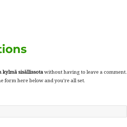
tions
 kylmä sisäl­lis­so­ta
with­out hav­ing to leave a com­ment.
he form here below and you’re all set.