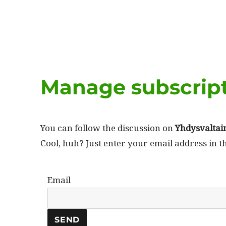
Manage subscrip
You can fol­low the dis­cus­sion on
Yhdys­val­tain
Cool, huh? Just enter your email address in t
Email