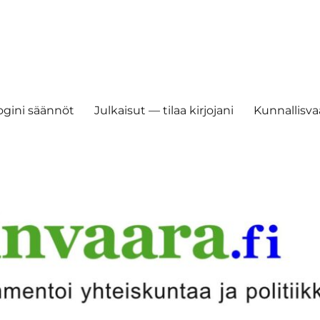
ogini säännöt
Julkaisut — tilaa kirjojani
Kunnallisvaa