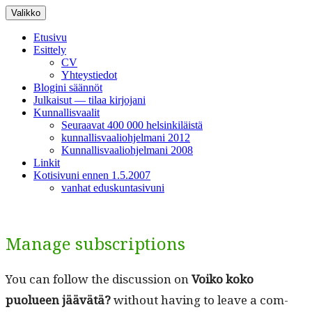
Siirry
Valikko
sisältöön
Etusivu
Esittely
CV
Yhteystiedot
Blogini säännöt
Julkaisut — tilaa kirjojani
Kunnallisvaalit
Seuraavat 400 000 helsinkiläistä
kunnallisvaaliohjelmani 2012
Kunnallisvaaliohjelmani 2008
Linkit
Kotisivuni ennen 1.5.2007
vanhat eduskuntasivuni
Manage subscriptions
You can fol­low the dis­cus­sion on
Voiko koko
puolueen jäävätä?
with­out hav­ing to leave a com­