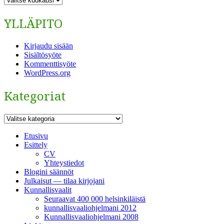
YLLÄPITO
Kirjaudu sisään
Sisältösyöte
Kommenttisyöte
WordPress.org
Kategoriat
Kategoriat
Etusivu
Esittely
CV
Yhteystiedot
Blogini säännöt
Julkaisut — tilaa kirjojani
Kunnallisvaalit
Seuraavat 400 000 helsinkiläistä
kunnallisvaaliohjelmani 2012
Kunnallisvaaliohjelmani 2008