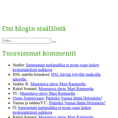
Etsi blogin sisällöstä
Etsi:
Haku
Tuoreimmat kommentit
Stadist
:
Sunnuntain tuplapalkka ei nosta vaan laskee
keskimääräisiä palkkoja
HSL-aatelin bonukset
:
HSL häviää lyhyillä matkoilla
takseille.
Jaakko K
:
Masentava show Mari Rantaselta
Rahul Somani
:
Masentava show Mari Rantaselta
TL
:
Masentava show Mari Rantaselta
Osmo Soininvaara
:
Pitäisikö Vantaa liittää Helsinkiin?
Vantaa ja ratikkaYT.
:
Pitäisikö Vantaa liittää Helsinkiin?
Ö
:
Sunnuntain tuplapalkka ei nosta vaan laskee
keskimääräisiä palkkoja
Rahul Somani
:
Masentava show Mari Rantaselta