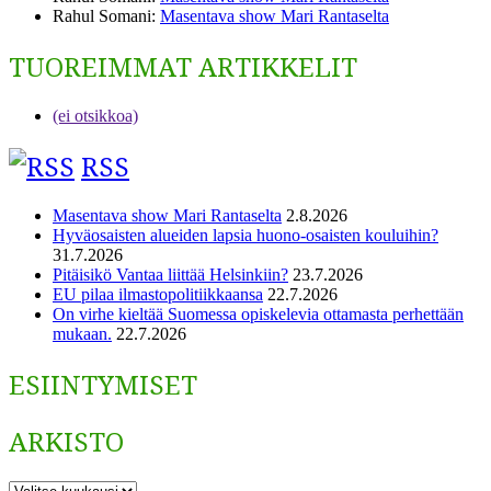
Rahul Somani
:
Masentava show Mari Rantaselta
TUOREIMMAT ARTIKKELIT
(ei otsikkoa)
RSS
Masentava show Mari Rantaselta
2.8.2026
Hyväosaisten alueiden lapsia huono-osaisten kouluihin?
31.7.2026
Pitäisikö Vantaa liittää Helsinkiin?
23.7.2026
EU pilaa ilmastopolitiikkaansa
22.7.2026
On virhe kieltää Suomessa opiskelevia ottamasta perhettään
mukaan.
22.7.2026
ESIINTYMISET
ARKISTO
ARKISTO