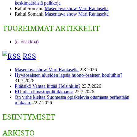
keskimääräisiä palkkoja
Rahul Somani
:
Masentava show Mari Rantaselta
Rahul Somani
:
Masentava show Mari Rantaselta
TUOREIMMAT ARTIKKELIT
(ei otsikkoa)
RSS
Masentava show Mari Rantaselta
2.8.2026
Hyväosaisten alueiden lapsia huono-osaisten kouluihin?
31.7.2026
Pitäisikö Vantaa liittää Helsinkiin?
23.7.2026
EU pilaa ilmastopolitiikkaansa
22.7.2026
On virhe kieltää Suomessa opiskelevia ottamasta perhettään
mukaan.
22.7.2026
ESIINTYMISET
ARKISTO