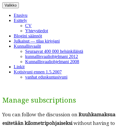
Siirry
Valikko
sisältöön
Etusivu
Esittely
CV
Yhteystiedot
Blogini säännöt
Julkaisut — tilaa kirjojani
Kunnallisvaalit
Seuraavat 400 000 helsinkiläistä
kunnallisvaaliohjelmani 2012
Kunnallisvaaliohjelmani 2008
Linkit
Kotisivuni ennen 1.5.2007
vanhat eduskuntasivuni
Manage subscriptions
You can fol­low the dis­cus­sion on
Ruuhka­mak­sua
esitetään kilo­metripo­h­jaisek­si
with­out hav­ing to