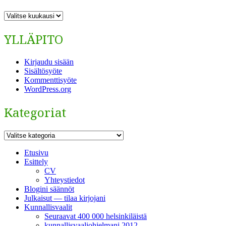
ARKISTO
YLLÄPITO
Kirjaudu sisään
Sisältösyöte
Kommenttisyöte
WordPress.org
Kategoriat
Kategoriat
Etusivu
Esittely
CV
Yhteystiedot
Blogini säännöt
Julkaisut — tilaa kirjojani
Kunnallisvaalit
Seuraavat 400 000 helsinkiläistä
kunnallisvaaliohjelmani 2012