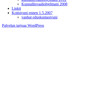
Kunnallisvaaliohjelmani 2008
Linkit
Kotisivuni ennen 1.5.2007
vanhat eduskuntasivuni
Palvelun tarjoaa WordPress