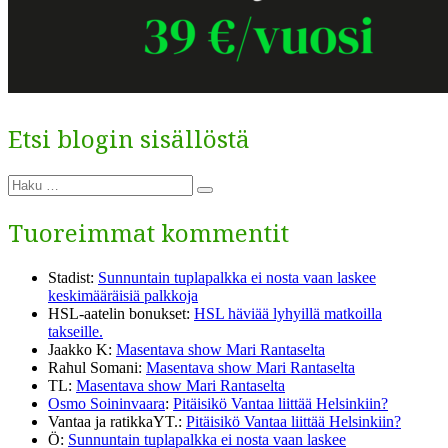
Etsi blogin sisällöstä
Etsi:
Haku
Tuoreimmat kommentit
Stadist
:
Sunnuntain tuplapalkka ei nosta vaan laskee
keskimääräisiä palkkoja
HSL-aatelin bonukset
:
HSL häviää lyhyillä matkoilla
takseille.
Jaakko K
:
Masentava show Mari Rantaselta
Rahul Somani
:
Masentava show Mari Rantaselta
TL
:
Masentava show Mari Rantaselta
Osmo Soininvaara
:
Pitäisikö Vantaa liittää Helsinkiin?
Vantaa ja ratikkaYT.
:
Pitäisikö Vantaa liittää Helsinkiin?
Ö
:
Sunnuntain tuplapalkka ei nosta vaan laskee