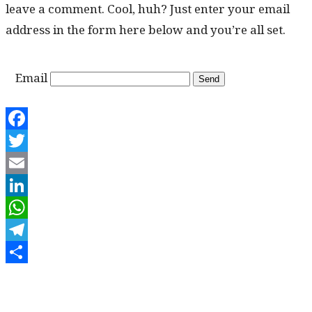
leave a com­ment. Cool, huh? Just enter your email
address in the form here below and you’re all set.
Email
Facebook
Twitter
Email
LinkedIn
WhatsApp
Telegram
Share