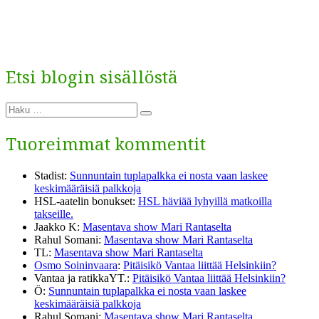
Etsi blogin sisällöstä
Etsi:
Haku
Tuoreimmat kommentit
Stadist
:
Sunnuntain tuplapalkka ei nosta vaan laskee
keskimääräisiä palkkoja
HSL-aatelin bonukset
:
HSL häviää lyhyillä matkoilla
takseille.
Jaakko K
:
Masentava show Mari Rantaselta
Rahul Somani
:
Masentava show Mari Rantaselta
TL
:
Masentava show Mari Rantaselta
Osmo Soininvaara
:
Pitäisikö Vantaa liittää Helsinkiin?
Vantaa ja ratikkaYT.
:
Pitäisikö Vantaa liittää Helsinkiin?
Ö
:
Sunnuntain tuplapalkka ei nosta vaan laskee
keskimääräisiä palkkoja
Rahul Somani
:
Masentava show Mari Rantaselta