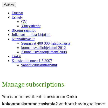
Siirry
Valikko
sisältöön
Etusivu
Esittely
CV
Yhteystiedot
Blogini säännöt
Julkaisut — tilaa kirjojani
Kunnallisvaalit
Seuraavat 400 000 helsinkiläistä
kunnallisvaaliohjelmani 2012
Kunnallisvaaliohjelmani 2008
Linkit
Kotisivuni ennen 1.5.2007
vanhat eduskuntasivuni
Manage subscriptions
You can fol­low the dis­cus­sion on
Onko
kokoomuskam­mo rasis­mia?
with­out hav­ing to leave