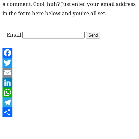
a com­ment. Cool, huh? Just enter your email address
in the form here below and you’re all set.
Email
Facebook
Twitter
Email
LinkedIn
WhatsApp
Telegram
Share