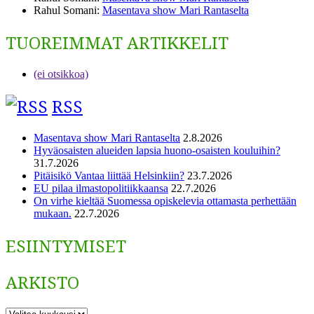
Rahul Somani
:
Masentava show Mari Rantaselta
TUOREIMMAT ARTIKKELIT
(ei otsikkoa)
RSS
Masentava show Mari Rantaselta
2.8.2026
Hyväosaisten alueiden lapsia huono-osaisten kouluihin?
31.7.2026
Pitäisikö Vantaa liittää Helsinkiin?
23.7.2026
EU pilaa ilmastopolitiikkaansa
22.7.2026
On virhe kieltää Suomessa opiskelevia ottamasta perhettään
mukaan.
22.7.2026
ESIINTYMISET
ARKISTO
ARKISTO