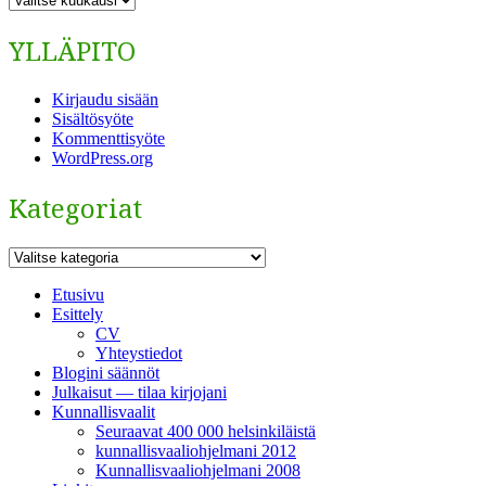
YLLÄPITO
Kirjaudu sisään
Sisältösyöte
Kommenttisyöte
WordPress.org
Kategoriat
Kategoriat
Etusivu
Esittely
CV
Yhteystiedot
Blogini säännöt
Julkaisut — tilaa kirjojani
Kunnallisvaalit
Seuraavat 400 000 helsinkiläistä
kunnallisvaaliohjelmani 2012
Kunnallisvaaliohjelmani 2008