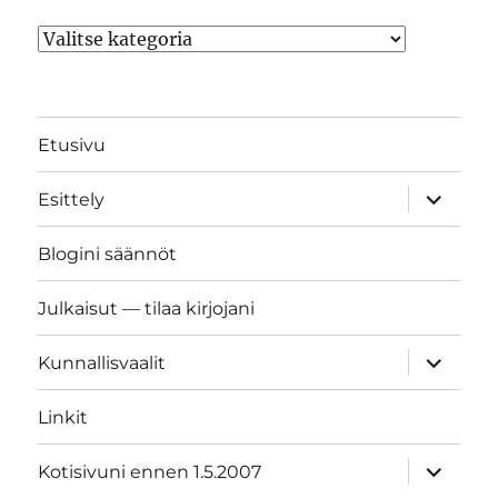
Kategoriat
Etusivu
näytä
Esittely
alavalik
Blogini säännöt
Julkaisut — tilaa kirjojani
näytä
Kunnallisvaalit
alavalik
Linkit
näytä
Kotisivuni ennen 1.5.2007
alavalik