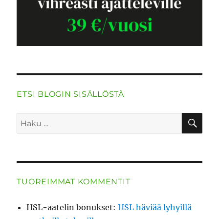
ETSI BLOGIN SISÄLLÖSTÄ
HA
Etsi:
TUOREIMMAT KOMMENTIT
HSL-aatelin bonukset
:
HSL häviää lyhyillä