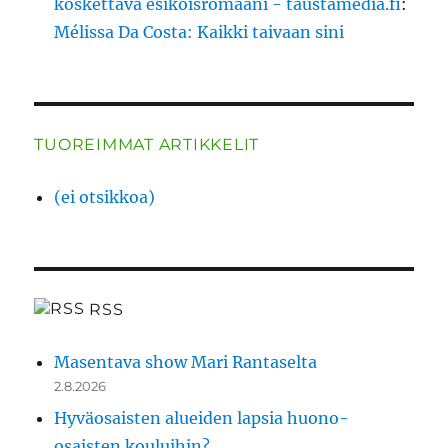
koskettava esikoisromaani - taustamedia.fi
:
Mélissa Da Costa: Kaikki taivaan sini
TUOREIMMAT ARTIKKELIT
(ei otsikkoa)
RSS
Masentava show Mari Rantaselta
2.8.2026
Hyväosaisten alueiden lapsia huono-
osaisten kouluihin?