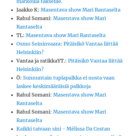
matkoilla takseille.
Jaakko K
:
Masentava show Mari Rantaselta
Rahul Somani
:
Masentava show Mari
Rantaselta
TL
:
Masentava show Mari Rantaselta
Osmo Soininvaara
:
Pitäisikö Vantaa liittää
Helsinkiin?
Vantaa ja ratikkaYT.
:
Pitäisikö Vantaa liittää
Helsinkiin?
Ö
:
Sunnuntain tuplapalkka ei nosta vaan
laskee keskimääräisiä palkkoja
Rahul Somani
:
Masentava show Mari
Rantaselta
Rahul Somani
:
Masentava show Mari
Rantaselta
Kaikki taivaan sini - Mélissa Da Costan