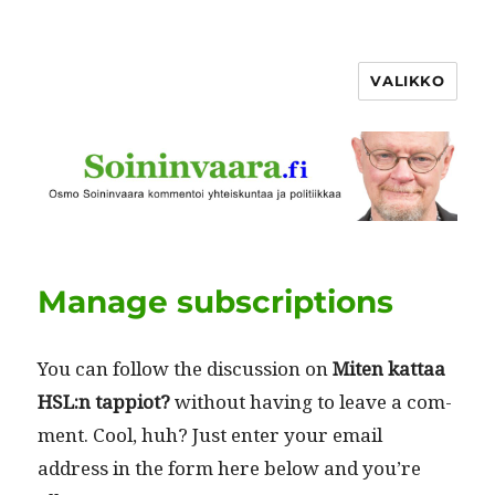
VALIKKO
Manage subscriptions
You can fol­low the dis­cus­sion on
Miten kat­taa
HSL:n tap­pi­ot?
with­out hav­ing to leave a com­
ment. Cool, huh? Just enter your email
address in the form here below and you’re