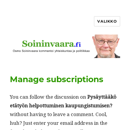
VALIKKO
Manage subscriptions
You can fol­low the dis­cus­sion on
Pysäyt­tääkö
etä­työn helpot­tumi­nen kaupungis­tu­misen?
with­out hav­ing to leave a com­ment. Cool,
huh? Just enter your email address in the