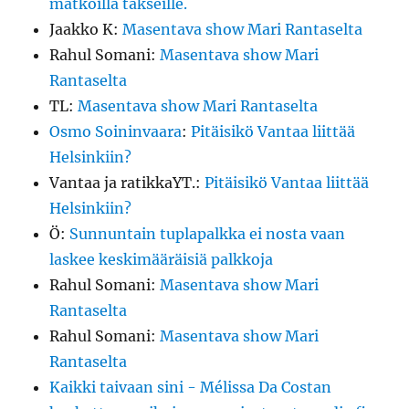
matkoilla takseille.
Jaakko K
:
Masentava show Mari Rantaselta
Rahul Somani
:
Masentava show Mari
Rantaselta
TL
:
Masentava show Mari Rantaselta
Osmo Soininvaara
:
Pitäisikö Vantaa liittää
Helsinkiin?
Vantaa ja ratikkaYT.
:
Pitäisikö Vantaa liittää
Helsinkiin?
Ö
:
Sunnuntain tuplapalkka ei nosta vaan
laskee keskimääräisiä palkkoja
Rahul Somani
:
Masentava show Mari
Rantaselta
Rahul Somani
:
Masentava show Mari
Rantaselta
Kaikki taivaan sini - Mélissa Da Costan