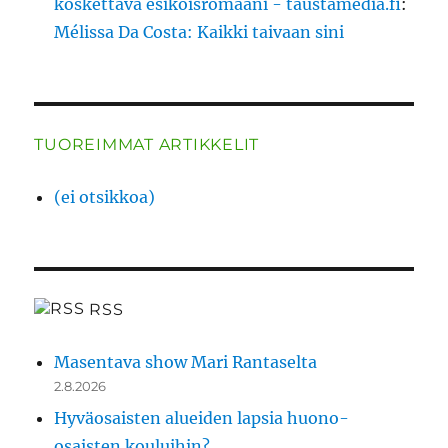
koskettava esikoisromaani - taustamedia.fi
:
Mélissa Da Costa: Kaikki taivaan sini
TUOREIMMAT ARTIKKELIT
(ei otsikkoa)
RSS
Masentava show Mari Rantaselta
2.8.2026
Hyväosaisten alueiden lapsia huono-
osaisten kouluihin?