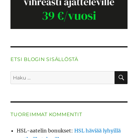
ETSI BLOGIN SISÄLLÖSTÄ
HA
Etsi:
TUOREIMMAT KOMMENTIT
HSL-aatelin bonukset
:
HSL häviää lyhyillä