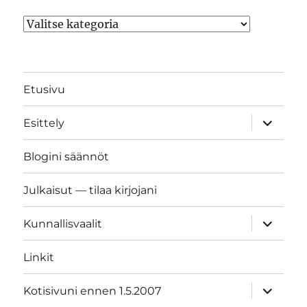
Kategoriat
Etusivu
näytä
Esittely
alavalik
Blogini säännöt
Julkaisut — tilaa kirjojani
näytä
Kunnallisvaalit
alavalik
Linkit
näytä
Kotisivuni ennen 1.5.2007
alavalik