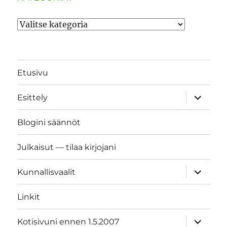
Kategoriat
Etusivu
näytä
Esittely
alavalik
Blogini säännöt
Julkaisut — tilaa kirjojani
näytä
Kunnallisvaalit
alavalik
Linkit
näytä
Kotisivuni ennen 1.5.2007
alavalik