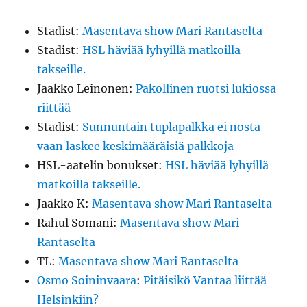
Stadist
:
Masentava show Mari Rantaselta
Stadist
:
HSL häviää lyhyillä matkoilla
takseille.
Jaakko Leinonen
:
Pakollinen ruotsi lukiossa
riittää
Stadist
:
Sunnuntain tuplapalkka ei nosta
vaan laskee keskimääräisiä palkkoja
HSL-aatelin bonukset
:
HSL häviää lyhyillä
matkoilla takseille.
Jaakko K
:
Masentava show Mari Rantaselta
Rahul Somani
:
Masentava show Mari
Rantaselta
TL
:
Masentava show Mari Rantaselta
Osmo Soininvaara
:
Pitäisikö Vantaa liittää
Helsinkiin?