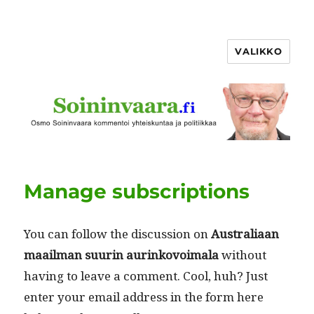
VALIKKO
Manage subscriptions
You can fol­low the dis­cus­sion on
Aus­trali­aan
maail­man suurin aurinkovoimala
with­out
hav­ing to leave a com­ment. Cool, huh? Just
enter your email address in the form here