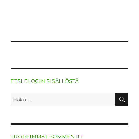
o
n
p
m
k
ETSI BLOGIN SISÄLLÖSTÄ
HA
Etsi:
TUOREIMMAT KOMMENTIT