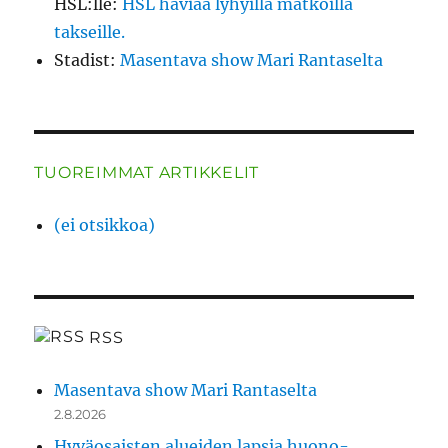
HSL:lle
:
HSL häviää lyhyillä matkoilla
takseille.
Stadist
:
Masentava show Mari Rantaselta
TUOREIMMAT ARTIKKELIT
(ei otsikkoa)
RSS
Masentava show Mari Rantaselta
2.8.2026
Hyväosaisten alueiden lapsia huono-