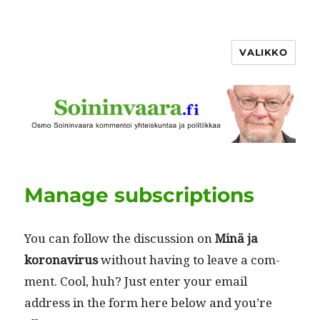
VALIKKO
Manage subscriptions
You can fol­low the dis­cus­sion on
Minä ja
koron­avirus
with­out hav­ing to leave a com­
ment. Cool, huh? Just enter your email
address in the form here below and you’re