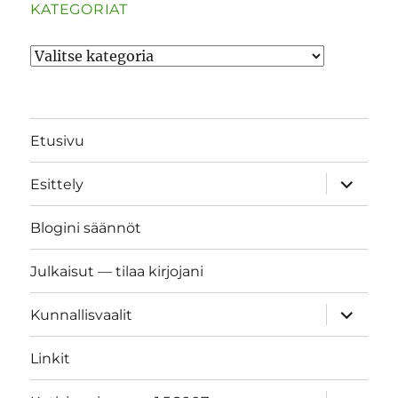
KATEGORIAT
Kategoriat
Etusivu
näytä
Esittely
alavalik
Blogini säännöt
Julkaisut — tilaa kirjojani
näytä
Kunnallisvaalit
alavalik
Linkit
näytä