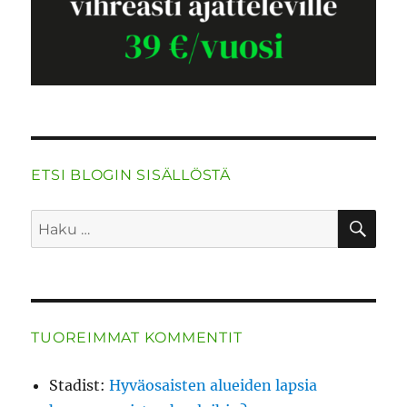
ETSI BLOGIN SISÄLLÖSTÄ
HA
Etsi:
TUOREIMMAT KOMMENTIT
Stadist
:
Hyväosaisten alueiden lapsia