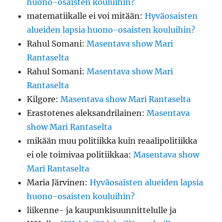
huono-osaisten kouluihin?
matematiikalle ei voi mitään
:
Hyväosaisten
alueiden lapsia huono-osaisten kouluihin?
Rahul Somani
:
Masentava show Mari
Rantaselta
Rahul Somani
:
Masentava show Mari
Rantaselta
Kilgore
:
Masentava show Mari Rantaselta
Erastotenes aleksandrilainen
:
Masentava
show Mari Rantaselta
mikään muu politiikka kuin reaalipolitiikka
ei ole toimivaa politiikkaa
:
Masentava show
Mari Rantaselta
Maria Järvinen
:
Hyväosaisten alueiden lapsia
huono-osaisten kouluihin?
liikenne- ja kaupunkisuunnittelulle ja