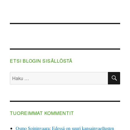
ETSI BLOGIN SISÄLLÖSTÄ
HA
Etsi:
TUOREIMMAT KOMMENTIT
Osmo Soininvaara
:
Edessä on suuri kansainvaellusten