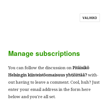
VALIKKO
Manage subscriptions
You can fol­low the dis­cus­sion on
Pitäisikö
Helsin­gin kiin­teistöo­maisu­us yhtiöit­tää?
with­
out hav­ing to leave a com­ment. Cool, huh? Just
enter your email address in the form here
below and you’re all set.