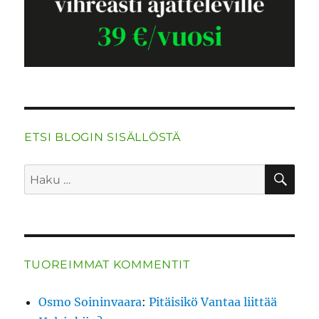
ETSI BLOGIN SISÄLLÖSTÄ
HA
Etsi:
TUOREIMMAT KOMMENTIT
Osmo Soininvaara
:
Pitäisikö Vantaa liittää