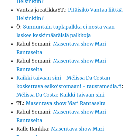
Helsinkiin?
Vantaa ja ratikkaYT.
:
Pitäisikö Vantaa liittää
Helsinkiin?
Ö
:
Sunnuntain tuplapalkka ei nosta vaan
laskee keskimääräisiä palkkoja
Rahul Somani
:
Masentava show Mari
Rantaselta
Rahul Somani
:
Masentava show Mari
Rantaselta
Kaikki taivaan sini - Mélissa Da Costan
koskettava esikoisromaani - taustamedia.fi
:
Mélissa Da Costa: Kaikki taivaan sini
TL
:
Masentava show Mari Rantaselta
Rahul Somani
:
Masentava show Mari
Rantaselta
Kalle Rankka
:
Masentava show Mari