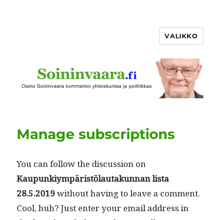
VALIKKO
Manage subscriptions
You can fol­low the dis­cus­sion on
Kaupunkiym­päristölau­takun­nan lista
28.5.2019
with­out hav­ing to leave a com­ment.
Cool, huh? Just enter your email address in