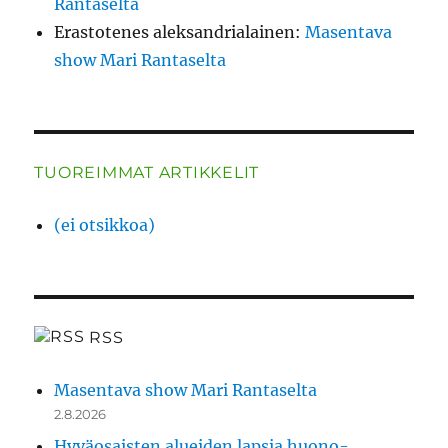
Rantaselta
Erastotenes aleksandrialainen
:
Masentava
show Mari Rantaselta
TUOREIMMAT ARTIKKELIT
(ei otsikkoa)
RSS
Masentava show Mari Rantaselta
2.8.2026
Hyväosaisten alueiden lapsia huono-