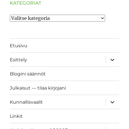
KATEGORIAT
Kategoriat
Etusivu
näytä
Esittely
alavalik
Blogini säännöt
Julkaisut — tilaa kirjojani
näytä
Kunnallisvaalit
alavalik
Linkit
näytä