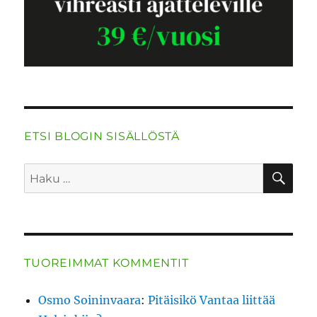
ETSI BLOGIN SISÄLLÖSTÄ
HA
Etsi:
TUOREIMMAT KOMMENTIT
Osmo Soininvaara
:
Pitäisikö Vantaa liittää