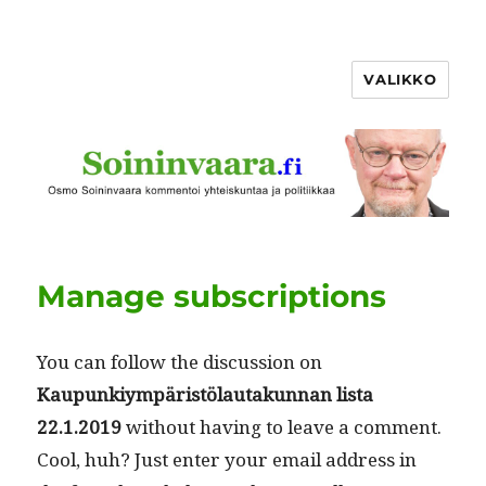
VALIKKO
Manage subscriptions
You can fol­low the dis­cus­sion on
Kaupunkiym­päristölau­takun­nan lista
22.1.2019
with­out hav­ing to leave a com­ment.
Cool, huh? Just enter your email address in