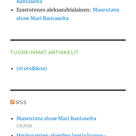
Rantaselta
Erastotenes aleksandrialainen
:
Masentava
show Mari Rantaselta
TUOREIMMAT ARTIKKELIT
(ei otsikkoa)
RSS
Masentava show Mari Rantaselta
2.8.2026
Hyväosaisten alueiden lapsia huono-