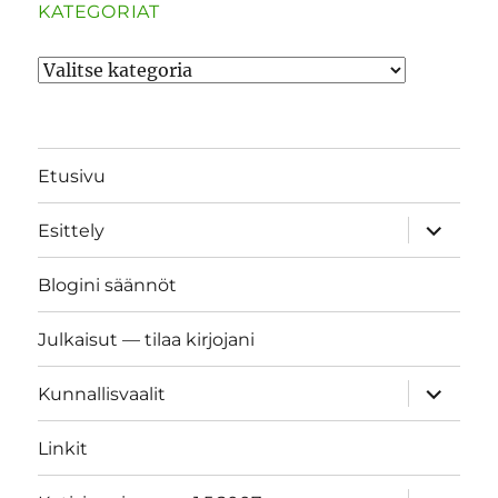
KATEGORIAT
Kategoriat
Etusivu
näytä
Esittely
alavalik
Blogini säännöt
Julkaisut — tilaa kirjojani
näytä
Kunnallisvaalit
alavalik
Linkit
näytä