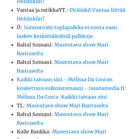
Helsinkiin?
Vantaa ja ratikkaYT.
:
Pitäisikö Vantaa liittää
Helsinkiin?
Ö
:
Sunnuntain tuplapalkka ei nosta vaan
laskee keskimääräisiä palkkoja
Rahul Somani
:
Masentava show Mari
Rantaselta
Rahul Somani
:
Masentava show Mari
Rantaselta
Kaikki taivaan sini - Mélissa Da Costan
koskettava esikoisromaani - taustamedia.fi
:
Mélissa Da Costa: Kaikki taivaan sini
TL
:
Masentava show Mari Rantaselta
Rahul Somani
:
Masentava show Mari
Rantaselta
Kalle Rankka
:
Masentava show Mari