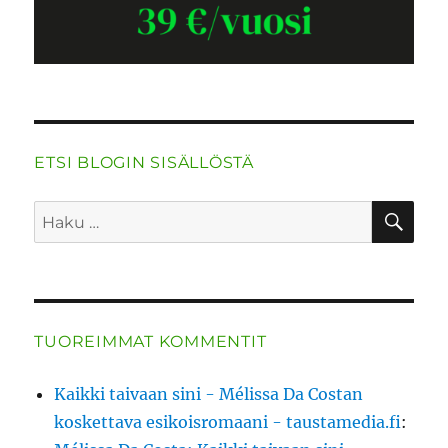
ETSI BLOGIN SISÄLLÖSTÄ
HA
Etsi:
TUOREIMMAT KOMMENTIT
Kaikki taivaan sini - Mélissa Da Costan
koskettava esikoisromaani - taustamedia.fi
: