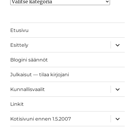
Kategoriat
Etusivu
näytä
Esittely
alavalik
Blogini säännöt
Julkaisut — tilaa kirjojani
näytä
Kunnallisvaalit
alavalik
Linkit
näytä
Kotisivuni ennen 1.5.2007
alavalik