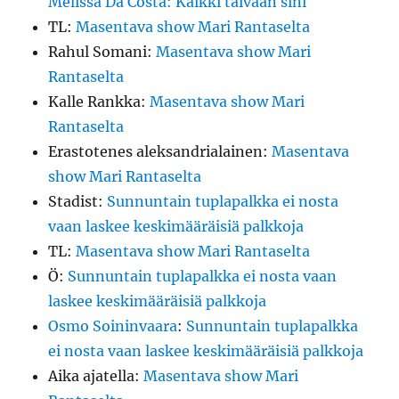
Mélissa Da Costa: Kaikki taivaan sini
TL
:
Masentava show Mari Rantaselta
Rahul Somani
:
Masentava show Mari
Rantaselta
Kalle Rankka
:
Masentava show Mari
Rantaselta
Erastotenes aleksandrialainen
:
Masentava
show Mari Rantaselta
Stadist
:
Sunnuntain tuplapalkka ei nosta
vaan laskee keskimääräisiä palkkoja
TL
:
Masentava show Mari Rantaselta
Ö
:
Sunnuntain tuplapalkka ei nosta vaan
laskee keskimääräisiä palkkoja
Osmo Soininvaara
:
Sunnuntain tuplapalkka
ei nosta vaan laskee keskimääräisiä palkkoja
Aika ajatella
:
Masentava show Mari