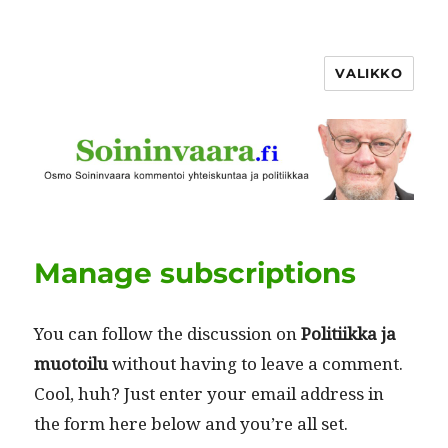
VALIKKO
Manage subscriptions
You can fol­low the dis­cus­sion on
Poli­ti­ik­ka ja
muo­toilu
with­out hav­ing to leave a com­ment.
Cool, huh? Just enter your email address in
the form here below and you’re all set.