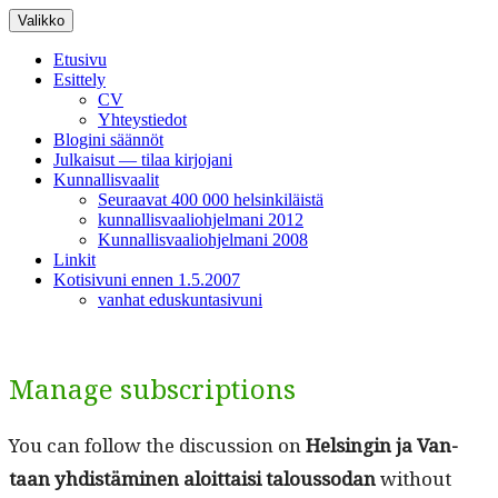
Siirry
Valikko
sisältöön
Etusivu
Esittely
CV
Yhteystiedot
Blogini säännöt
Julkaisut — tilaa kirjojani
Kunnallisvaalit
Seuraavat 400 000 helsinkiläistä
kunnallisvaaliohjelmani 2012
Kunnallisvaaliohjelmani 2008
Linkit
Kotisivuni ennen 1.5.2007
vanhat eduskuntasivuni
Manage subscriptions
You can fol­low the dis­cus­sion on
Helsin­gin ja Van­
taan yhdis­tämi­nen aloit­taisi talous­so­dan
with­out