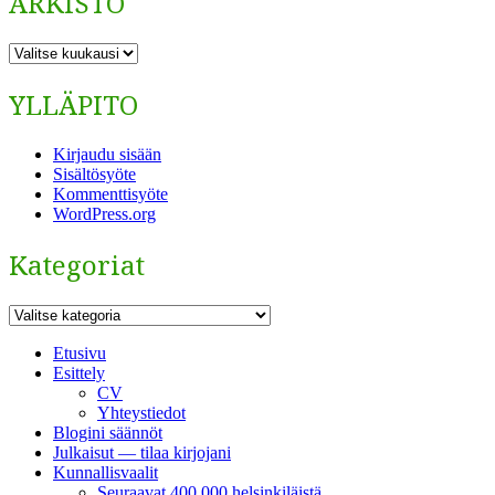
ARKISTO
ARKISTO
YLLÄPITO
Kirjaudu sisään
Sisältösyöte
Kommenttisyöte
WordPress.org
Kategoriat
Kategoriat
Etusivu
Esittely
CV
Yhteystiedot
Blogini säännöt
Julkaisut — tilaa kirjojani
Kunnallisvaalit
Seuraavat 400 000 helsinkiläistä