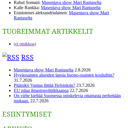
Rahul Somani
:
Masentava show Mari Rantaselta
Kalle Rankka
:
Masentava show Mari Rantaselta
Erastotenes aleksandrialainen
:
Masentava show Mari
Rantaselta
TUOREIMMAT ARTIKKELIT
(ei otsikkoa)
RSS
Masentava show Mari Rantaselta
2.8.2026
Hyväosaisten alueiden lapsia huono-osaisten kouluihin?
31.7.2026
Pitäisikö Vantaa liittää Helsinkiin?
23.7.2026
EU pilaa ilmastopolitiikkaansa
22.7.2026
On virhe kieltää Suomessa opiskelevia ottamasta perhettään
mukaan.
22.7.2026
ESIINTYMISET