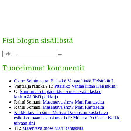
Etsi blogin sisällöstä
Etsi:
Haku
Tuoreimmat kommentit
Osmo Soininvaara
:
Pitäisikö Vantaa liittää Helsinkiin?
Vantaa ja ratikkaYT.
:
Pitäisikö Vantaa liittää Helsinkiin?
Ö
:
Sunnuntain tuplapalkka ei nosta vaan laskee
keskimääräisiä palkkoja
Rahul Somani
:
Masentava show Mari Rantaselta
Rahul Somani
:
Masentava show Mari Rantaselta
Kaikki taivaan sini - Mélissa Da Costan koskettava
esikoisromaani - taustamedia.fi
:
Mélissa Da Costa: Kaikki
taivaan sini
TL
:
Masentava show Mari Rantaselta