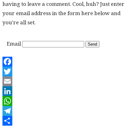
hav­ing to leave a com­ment. Cool, huh? Just enter
your email address in the form here below and
you’re all set.
Email
Facebook
Twitter
Email
LinkedIn
WhatsApp
Telegram
Share