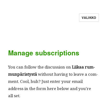
VALIKKO
Manage subscriptions
You can fol­low the dis­cus­sion on
Liikaa rum­
munpäristys­tä
with­out hav­ing to leave a com­
ment. Cool, huh? Just enter your email
address in the form here below and you’re
all set.