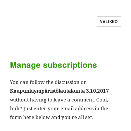
VALIKKO
Manage subscriptions
You can fol­low the dis­cus­sion on
Kaupunkiym­päristölau­takun­ta 3.10.2017
with­out hav­ing to leave a com­ment. Cool,
huh? Just enter your email address in the
form here below and you’re all set.