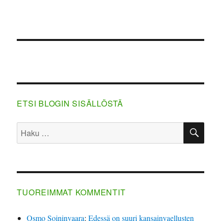
ETSI BLOGIN SISÄLLÖSTÄ
HA
Etsi:
TUOREIMMAT KOMMENTIT
Osmo Soininvaara
:
Edessä on suuri kansainvaellusten