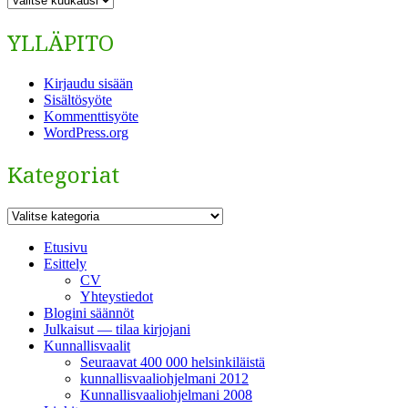
YLLÄPITO
Kirjaudu sisään
Sisältösyöte
Kommenttisyöte
WordPress.org
Kategoriat
Kategoriat
Etusivu
Esittely
CV
Yhteystiedot
Blogini säännöt
Julkaisut — tilaa kirjojani
Kunnallisvaalit
Seuraavat 400 000 helsinkiläistä
kunnallisvaaliohjelmani 2012
Kunnallisvaaliohjelmani 2008