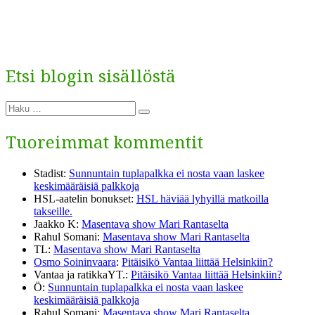
Etsi blogin sisällöstä
Etsi:
Haku
Tuoreimmat kommentit
Stadist
:
Sunnuntain tuplapalkka ei nosta vaan laskee
keskimääräisiä palkkoja
HSL-aatelin bonukset
:
HSL häviää lyhyillä matkoilla
takseille.
Jaakko K
:
Masentava show Mari Rantaselta
Rahul Somani
:
Masentava show Mari Rantaselta
TL
:
Masentava show Mari Rantaselta
Osmo Soininvaara
:
Pitäisikö Vantaa liittää Helsinkiin?
Vantaa ja ratikkaYT.
:
Pitäisikö Vantaa liittää Helsinkiin?
Ö
:
Sunnuntain tuplapalkka ei nosta vaan laskee
keskimääräisiä palkkoja
Rahul Somani
:
Masentava show Mari Rantaselta