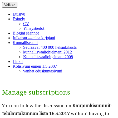
Siirry
Valikko
sisältöön
Etusivu
Esittely
CV
Yhteystiedot
Blogini säännöt
Julkaisut — tilaa kirjojani
Kunnallisvaalit
Seuraavat 400 000 helsinkiläistä
kunnallisvaaliohjelmani 2012
Kunnallisvaaliohjelmani 2008
Linkit
Kotisivuni ennen 1.5.2007
vanhat eduskuntasivuni
Manage subscriptions
You can fol­low the dis­cus­sion on
Kaupunkisu­un­nit­
telu­lau­takun­nan lista 16.5.2017
with­out hav­ing to