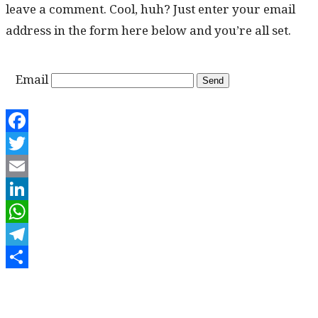
leave a com­ment. Cool, huh? Just enter your email
address in the form here below and you’re all set.
Email
Facebook
Twitter
Email
LinkedIn
WhatsApp
Telegram
Share