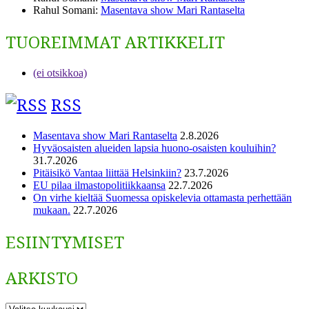
Rahul Somani
:
Masentava show Mari Rantaselta
TUOREIMMAT ARTIKKELIT
(ei otsikkoa)
RSS
Masentava show Mari Rantaselta
2.8.2026
Hyväosaisten alueiden lapsia huono-osaisten kouluihin?
31.7.2026
Pitäisikö Vantaa liittää Helsinkiin?
23.7.2026
EU pilaa ilmastopolitiikkaansa
22.7.2026
On virhe kieltää Suomessa opiskelevia ottamasta perhettään
mukaan.
22.7.2026
ESIINTYMISET
ARKISTO
ARKISTO