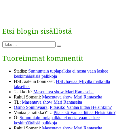
Etsi blogin sisällöstä
Etsi:
Haku
Tuoreimmat kommentit
Stadist
:
Sunnuntain tuplapalkka ei nosta vaan laskee
keskimääräisiä palkkoja
HSL-aatelin bonukset
:
HSL häviää lyhyillä matkoilla
takseille.
Jaakko K
:
Masentava show Mari Rantaselta
Rahul Somani
:
Masentava show Mari Rantaselta
TL
:
Masentava show Mari Rantaselta
Osmo Soininvaara
:
Pitäisikö Vantaa liittää Helsinkiin?
Vantaa ja ratikkaYT.
:
Pitäisikö Vantaa liittää Helsinkiin?
Ö
:
Sunnuntain tuplapalkka ei nosta vaan laskee
keskimääräisiä palkkoja
Rahul Somani
:
Masentava show Mari Rantaselta