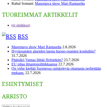
Rahul Somani
:
Masentava show Mari Rantaselta
TUOREIMMAT ARTIKKELIT
(ei otsikkoa)
RSS
Masentava show Mari Rantaselta
2.8.2026
Hyväosaisten alueiden lapsia huono-osaisten kouluihin?
31.7.2026
Pitäisikö Vantaa liittää Helsinkiin?
23.7.2026
EU pilaa ilmastopolitiikkaansa
22.7.2026
On virhe kieltää Suomessa opiskelevia ottamasta perhettään
mukaan.
22.7.2026
ESIINTYMISET
ARKISTO
ARKISTO