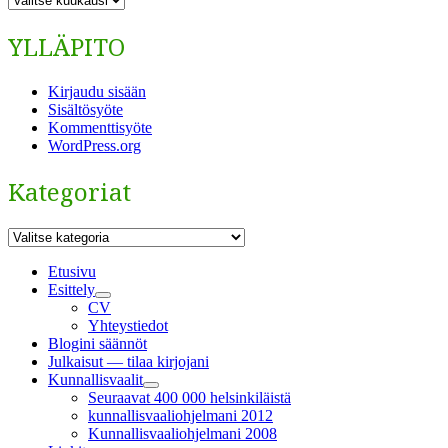
YLLÄPITO
Kirjaudu sisään
Sisältösyöte
Kommenttisyöte
WordPress.org
Kategoriat
Kategoriat
Etusivu
Esittely
näytä
CV
alavalikko
Yhteystiedot
Blogini säännöt
Julkaisut — tilaa kirjojani
Kunnallisvaalit
näytä
Seuraavat 400 000 helsinkiläistä
alavalikko
kunnallisvaaliohjelmani 2012
Kunnallisvaaliohjelmani 2008