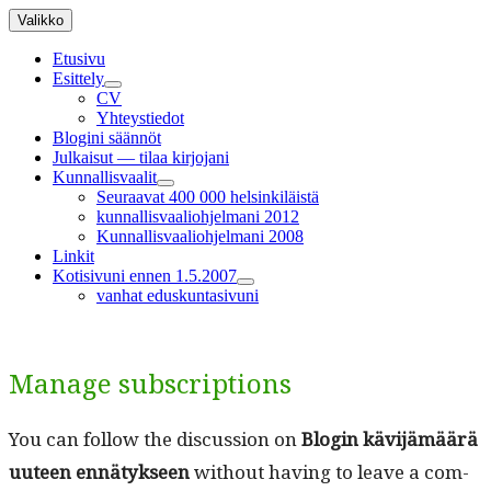
Siirry
Valikko
sisältöön
Etusivu
Esittely
näytä
CV
alavalikko
Yhteystiedot
Blogini säännöt
Julkaisut — tilaa kirjojani
Kunnallisvaalit
näytä
Seuraavat 400 000 helsinkiläistä
alavalikko
kunnallisvaaliohjelmani 2012
Kunnallisvaaliohjelmani 2008
Linkit
Kotisivuni ennen 1.5.2007
näytä
vanhat eduskuntasivuni
alavalikko
Manage subscriptions
You can fol­low the dis­cus­sion on
Blo­gin kävi­jämäärä
uuteen ennä­tyk­seen
with­out hav­ing to leave a com­