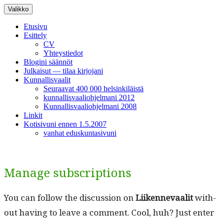
Siirry
Valikko
sisältöön
Etusivu
Esittely
CV
Yhteystiedot
Blogini säännöt
Julkaisut — tilaa kirjojani
Kunnallisvaalit
Seuraavat 400 000 helsinkiläistä
kunnallisvaaliohjelmani 2012
Kunnallisvaaliohjelmani 2008
Linkit
Kotisivuni ennen 1.5.2007
vanhat eduskuntasivuni
Manage subscriptions
You can fol­low the dis­cus­sion on
Liiken­nevaalit
with­
out hav­ing to leave a com­ment. Cool, huh? Just enter