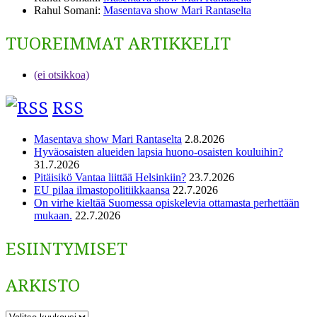
Rahul Somani
:
Masentava show Mari Rantaselta
TUOREIMMAT ARTIKKELIT
(ei otsikkoa)
RSS
Masentava show Mari Rantaselta
2.8.2026
Hyväosaisten alueiden lapsia huono-osaisten kouluihin?
31.7.2026
Pitäisikö Vantaa liittää Helsinkiin?
23.7.2026
EU pilaa ilmastopolitiikkaansa
22.7.2026
On virhe kieltää Suomessa opiskelevia ottamasta perhettään
mukaan.
22.7.2026
ESIINTYMISET
ARKISTO
ARKISTO