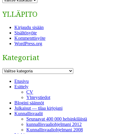
YLLÄPITO
Kirjaudu sisään
Sisältösyöte
Kommenttisyöte
WordPress.org
Kategoriat
Kategoriat
Etusivu
Esittely
CV
Yhteystiedot
Blogini säännöt
Julkaisut — tilaa kirjojani
Kunnallisvaalit
Seuraavat 400 000 helsinkiläistä
kunnallisvaaliohjelmani 2012
Kunnallisvaaliohjelmani 2008