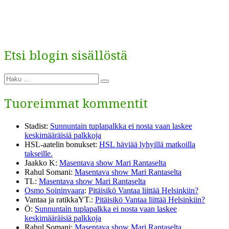
Etsi blogin sisällöstä
Etsi:
Haku
Tuoreimmat kommentit
Stadist
:
Sunnuntain tuplapalkka ei nosta vaan laskee
keskimääräisiä palkkoja
HSL-aatelin bonukset
:
HSL häviää lyhyillä matkoilla
takseille.
Jaakko K
:
Masentava show Mari Rantaselta
Rahul Somani
:
Masentava show Mari Rantaselta
TL
:
Masentava show Mari Rantaselta
Osmo Soininvaara
:
Pitäisikö Vantaa liittää Helsinkiin?
Vantaa ja ratikkaYT.
:
Pitäisikö Vantaa liittää Helsinkiin?
Ö
:
Sunnuntain tuplapalkka ei nosta vaan laskee
keskimääräisiä palkkoja
Rahul Somani
:
Masentava show Mari Rantaselta