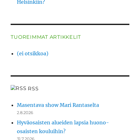
Helsinkiin?
TUOREIMMAT ARTIKKELIT
(ei otsikkoa)
RSS
Masentava show Mari Rantaselta
2.8.2026
Hyväosaisten alueiden lapsia huono-
osaisten kouluihin?
31.7.2026