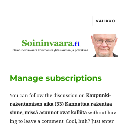
VALIKKO
Manage subscriptions
You can fol­low the dis­cus­sion on
Kaupunki­
rak­en­tamisen aika (33) Kan­nat­taa rak­en­taa
sinne, mis­sä asun­not ovat kalli­ita
with­out hav­
ing to leave a com­ment. Cool, huh? Just enter