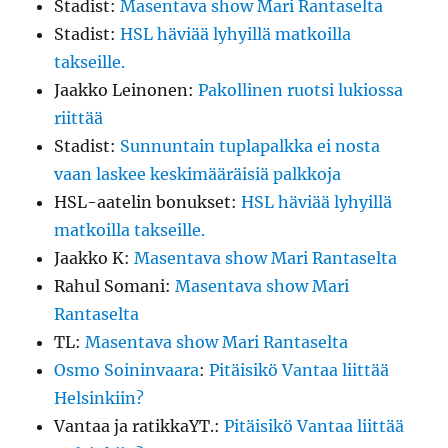
Stadist
:
Masentava show Mari Rantaselta
Stadist
:
HSL häviää lyhyillä matkoilla
takseille.
Jaakko Leinonen
:
Pakollinen ruotsi lukiossa
riittää
Stadist
:
Sunnuntain tuplapalkka ei nosta
vaan laskee keskimääräisiä palkkoja
HSL-aatelin bonukset
:
HSL häviää lyhyillä
matkoilla takseille.
Jaakko K
:
Masentava show Mari Rantaselta
Rahul Somani
:
Masentava show Mari
Rantaselta
TL
:
Masentava show Mari Rantaselta
Osmo Soininvaara
:
Pitäisikö Vantaa liittää
Helsinkiin?
Vantaa ja ratikkaYT.
:
Pitäisikö Vantaa liittää