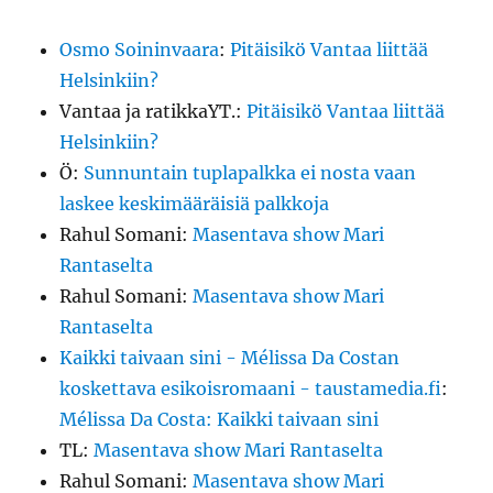
Osmo Soininvaara
:
Pitäisikö Vantaa liittää
Helsinkiin?
Vantaa ja ratikkaYT.
:
Pitäisikö Vantaa liittää
Helsinkiin?
Ö
:
Sunnuntain tuplapalkka ei nosta vaan
laskee keskimääräisiä palkkoja
Rahul Somani
:
Masentava show Mari
Rantaselta
Rahul Somani
:
Masentava show Mari
Rantaselta
Kaikki taivaan sini - Mélissa Da Costan
koskettava esikoisromaani - taustamedia.fi
:
Mélissa Da Costa: Kaikki taivaan sini
TL
:
Masentava show Mari Rantaselta
Rahul Somani
:
Masentava show Mari