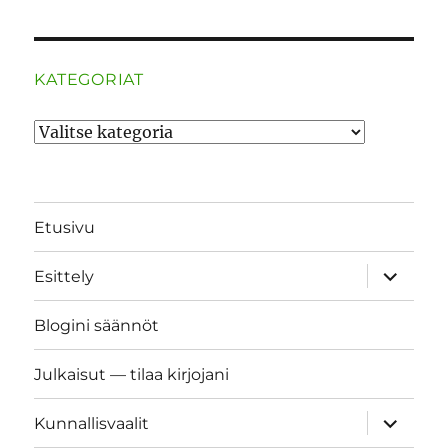
KATEGORIAT
Kategoriat
Etusivu
näytä
Esittely
alavalik
Blogini säännöt
Julkaisut — tilaa kirjojani
näytä
Kunnallisvaalit
alavalik