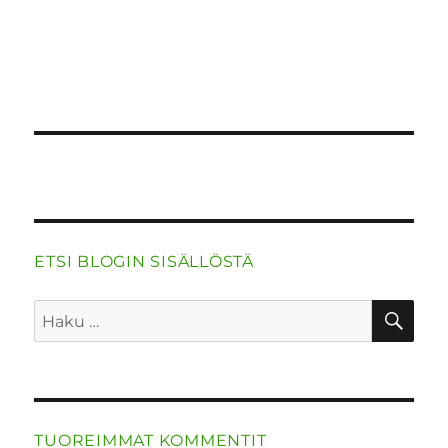
o
n
p
m
k
ETSI BLOGIN SISÄLLÖSTÄ
HA
Etsi:
TUOREIMMAT KOMMENTIT