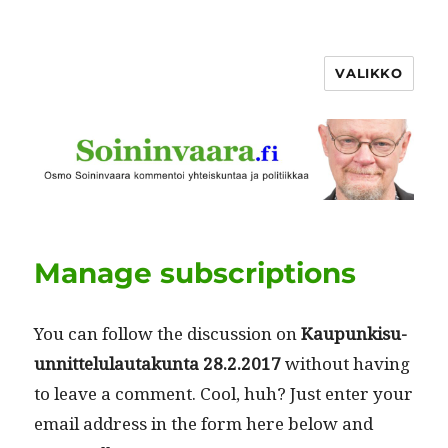
VALIKKO
Manage subscriptions
You can fol­low the dis­cus­sion on
Kaupunkisu­
un­nit­telu­lau­takun­ta 28.2.2017
with­out hav­ing
to leave a com­ment. Cool, huh? Just enter your
email address in the form here below and