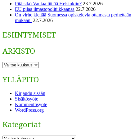
Pitäisikö Vantaa liittää Helsinkiin?
23.7.2026
EU pilaa ilmastopolitiikkaansa
22.7.2026
On virhe kieltää Suomessa opiskelevia ottamasta perhettään
mukaan.
22.7.2026
ESIINTYMISET
ARKISTO
ARKISTO
YLLÄPITO
Kirjaudu sisään
Sisältösyöte
Kommenttisyöte
WordPress.org
Kategoriat
Kategoriat