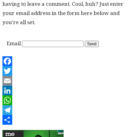
hav­ing to leave a com­ment. Cool, huh? Just enter
your email address in the form here below and
you’re all set.
Email
Facebook
Twitter
Email
LinkedIn
WhatsApp
Telegram
Share