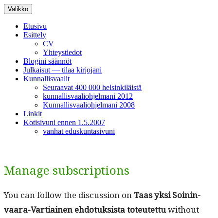
Siirry
Valikko
sisältöön
Etusivu
Esittely
CV
Yhteystiedot
Blogini säännöt
Julkaisut — tilaa kirjojani
Kunnallisvaalit
Seuraavat 400 000 helsinkiläistä
kunnallisvaaliohjelmani 2012
Kunnallisvaaliohjelmani 2008
Linkit
Kotisivuni ennen 1.5.2007
vanhat eduskuntasivuni
Manage subscriptions
You can fol­low the dis­cus­sion on
Taas yksi Soin­in­
vaara-Var­ti­ainen ehdo­tuk­sista toteutet­tu
with­out