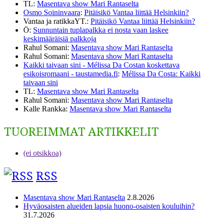
TL
:
Masentava show Mari Rantaselta
Osmo Soininvaara
:
Pitäisikö Vantaa liittää Helsinkiin?
Vantaa ja ratikkaYT.
:
Pitäisikö Vantaa liittää Helsinkiin?
Ö
:
Sunnuntain tuplapalkka ei nosta vaan laskee
keskimääräisiä palkkoja
Rahul Somani
:
Masentava show Mari Rantaselta
Rahul Somani
:
Masentava show Mari Rantaselta
Kaikki taivaan sini - Mélissa Da Costan koskettava
esikoisromaani - taustamedia.fi
:
Mélissa Da Costa: Kaikki
taivaan sini
TL
:
Masentava show Mari Rantaselta
Rahul Somani
:
Masentava show Mari Rantaselta
Kalle Rankka
:
Masentava show Mari Rantaselta
TUOREIMMAT ARTIKKELIT
(ei otsikkoa)
RSS
Masentava show Mari Rantaselta
2.8.2026
Hyväosaisten alueiden lapsia huono-osaisten kouluihin?
31.7.2026