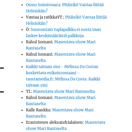
Osmo Soininvaara
:
Pitäisikö Vantaa liittää
Helsinkiin?
Vantaa ja ratikkaYT.
:
Pitäisikö Vantaa liittää
Helsinkiin?
Ö
:
Sunnuntain tuplapalkka ei nosta vaan
laskee keskimääräisiä palkkoja
Rahul Somani
:
Masentava show Mari
Rantaselta
Rahul Somani
:
Masentava show Mari
Rantaselta
Kaikki taivaan sini - Mélissa Da Costan
koskettava esikoisromaani -
taustamedia.fi
:
Mélissa Da Costa: Kaikki
taivaan sini
TL
:
Masentava show Mari Rantaselta
Rahul Somani
:
Masentava show Mari
Rantaselta
Kalle Rankka
:
Masentava show Mari
Rantaselta
Erastotenes aleksandrialainen
:
Masentava
show Mari Rantaselta