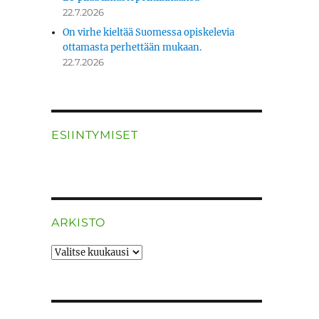
22.7.2026
On virhe kieltää Suomessa opiskelevia
ottamasta perhettään mukaan.
22.7.2026
ESIINTYMISET
ARKISTO
ARKISTO