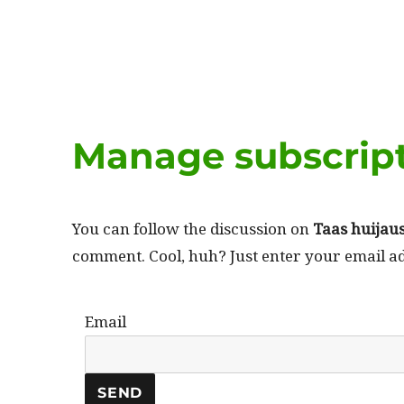
Manage subscrip
You can fol­low the dis­cus­sion on
Taas hui­jaus
com­ment. Cool, huh? Just enter your email ad
Email