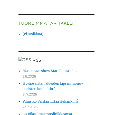
TUOREIMMAT ARTIKKELIT
(ei otsikkoa)
RSS
Masentava show Mari Rantaselta
2.8.2026
Hyväosaisten alueiden lapsia huono-
osaisten kouluihin?
31.7.2026
Pitäisikö Vantaa liittää Helsinkiin?
23.7.2026
EU pilaa ilmastopolitiikkaansa