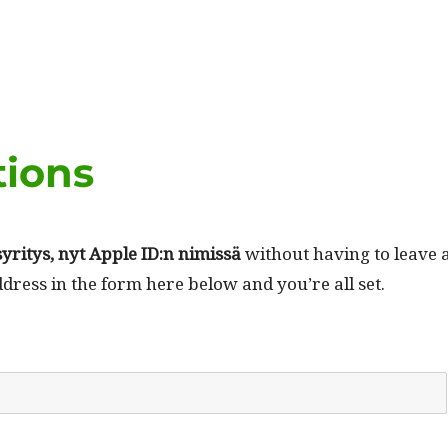
tions
yri­tys, nyt Apple ID:n nimis­sä
with­out hav­ing to leave 
dress in the form here below and you’re all set.