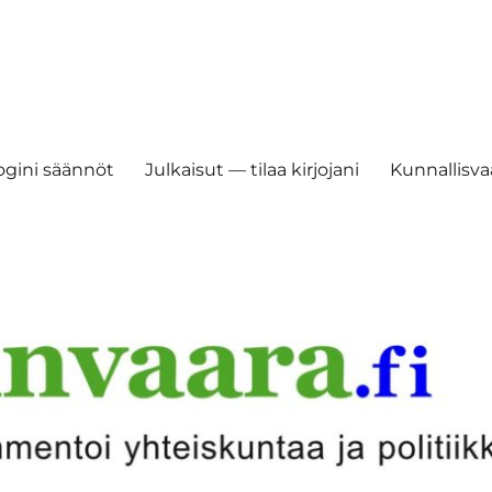
ogini säännöt
Julkaisut — tilaa kirjojani
Kunnallisvaa