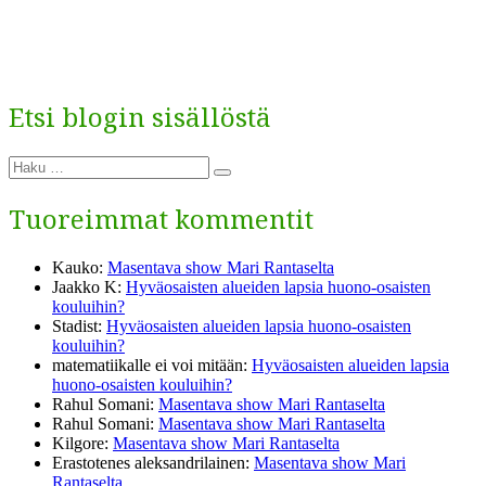
Etsi blogin sisällöstä
Etsi:
Haku
Tuoreimmat kommentit
Kauko
:
Masentava show Mari Rantaselta
Jaakko K
:
Hyväosaisten alueiden lapsia huono-osaisten
kouluihin?
Stadist
:
Hyväosaisten alueiden lapsia huono-osaisten
kouluihin?
matematiikalle ei voi mitään
:
Hyväosaisten alueiden lapsia
huono-osaisten kouluihin?
Rahul Somani
:
Masentava show Mari Rantaselta
Rahul Somani
:
Masentava show Mari Rantaselta
Kilgore
:
Masentava show Mari Rantaselta
Erastotenes aleksandrilainen
:
Masentava show Mari
Rantaselta