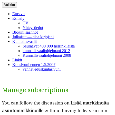
Siirry
Valikko
sisältöön
Etusivu
Esittely
CV
Yhteystiedot
Blogini säännöt
Julkaisut — tilaa kirjojani
Kunnallisvaalit
Seuraavat 400 000 helsinkiläistä
kunnallisvaaliohjelmani 2012
Kunnallisvaaliohjelmani 2008
Linkit
Kotisivuni ennen 1.5.2007
vanhat eduskuntasivuni
Manage subscriptions
You can fol­low the dis­cus­sion on
Lisää markki­noi­ta
asun­tomarkki­noille
with­out hav­ing to leave a com­