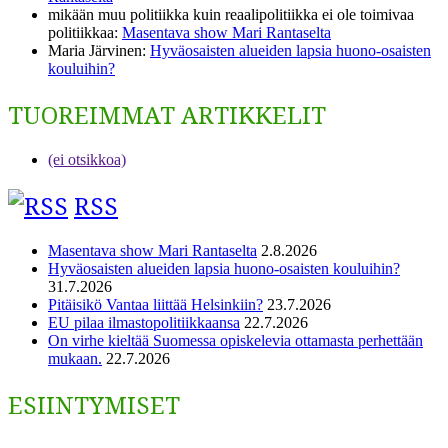
mikään muu politiikka kuin reaalipolitiikka ei ole toimivaa
politiikkaa
:
Masentava show Mari Rantaselta
Maria Järvinen
:
Hyväosaisten alueiden lapsia huono-osaisten
kouluihin?
TUOREIMMAT ARTIKKELIT
(ei otsikkoa)
RSS
Masentava show Mari Rantaselta
2.8.2026
Hyväosaisten alueiden lapsia huono-osaisten kouluihin?
31.7.2026
Pitäisikö Vantaa liittää Helsinkiin?
23.7.2026
EU pilaa ilmastopolitiikkaansa
22.7.2026
On virhe kieltää Suomessa opiskelevia ottamasta perhettään
mukaan.
22.7.2026
ESIINTYMISET