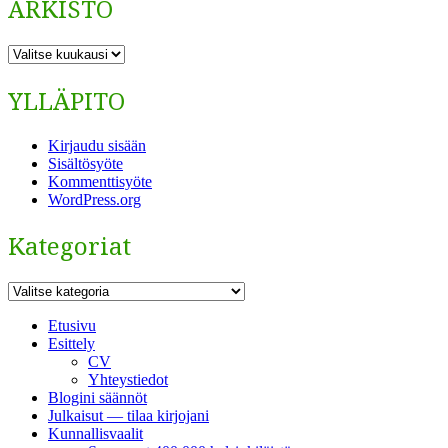
ARKISTO
ARKISTO
YLLÄPITO
Kirjaudu sisään
Sisältösyöte
Kommenttisyöte
WordPress.org
Kategoriat
Kategoriat
Etusivu
Esittely
CV
Yhteystiedot
Blogini säännöt
Julkaisut — tilaa kirjojani
Kunnallisvaalit