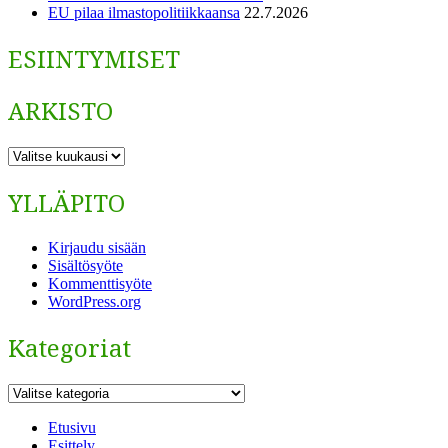
EU pilaa ilmastopolitiikkaansa
22.7.2026
ESIINTYMISET
ARKISTO
ARKISTO
YLLÄPITO
Kirjaudu sisään
Sisältösyöte
Kommenttisyöte
WordPress.org
Kategoriat
Kategoriat
Etusivu
Esittely