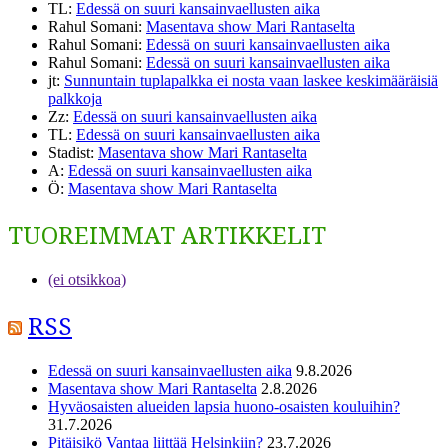
TL
:
Edessä on suuri kansainvaellusten aika
Rahul Somani
:
Masentava show Mari Rantaselta
Rahul Somani
:
Edessä on suuri kansainvaellusten aika
Rahul Somani
:
Edessä on suuri kansainvaellusten aika
jt
:
Sunnuntain tuplapalkka ei nosta vaan laskee keskimääräisiä
palkkoja
Zz
:
Edessä on suuri kansainvaellusten aika
TL
:
Edessä on suuri kansainvaellusten aika
Stadist
:
Masentava show Mari Rantaselta
A
:
Edessä on suuri kansainvaellusten aika
Ö
:
Masentava show Mari Rantaselta
TUOREIMMAT ARTIKKELIT
(ei otsikkoa)
RSS
Edessä on suuri kansainvaellusten aika
9.8.2026
Masentava show Mari Rantaselta
2.8.2026
Hyväosaisten alueiden lapsia huono-osaisten kouluihin?
31.7.2026
Pitäisikö Vantaa liittää Helsinkiin?
23.7.2026