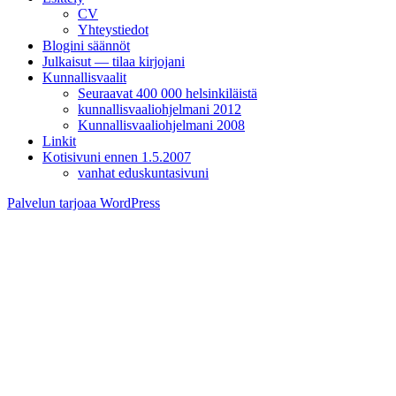
CV
Yhteystiedot
Blogini säännöt
Julkaisut — tilaa kirjojani
Kunnallisvaalit
Seuraavat 400 000 helsinkiläistä
kunnallisvaaliohjelmani 2012
Kunnallisvaaliohjelmani 2008
Linkit
Kotisivuni ennen 1.5.2007
vanhat eduskuntasivuni
Palvelun tarjoaa WordPress