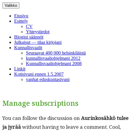
Siirry
Valikko
sisältöön
Etusivu
Esittely
CV
Yhteystiedot
Blogini säännöt
Julkaisut — tilaa kirjojani
Kunnallisvaalit
Seuraavat 400 000 helsinkiläistä
kunnallisvaaliohjelmani 2012
Kunnallisvaaliohjelmani 2008
Linkit
Kotisivuni ennen 1.5.2007
vanhat eduskuntasivuni
Manage subscriptions
You can fol­low the dis­cus­sion on
Aurinkosähkö tulee
ja jyrää
with­out hav­ing to leave a com­ment. Cool,