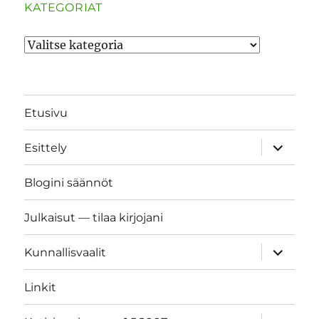
KATEGORIAT
Kategoriat
Etusivu
näytä
Esittely
alavalik
Blogini säännöt
Julkaisut — tilaa kirjojani
näytä
Kunnallisvaalit
alavalik
Linkit
näytä