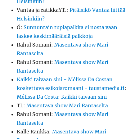
Helsinkiin?
Vantaa ja ratikkaYT.
:
Pitäisikö Vantaa liittää
Helsinkiin?
Ö
:
Sunnuntain tuplapalkka ei nosta vaan
laskee keskimääräisiä palkkoja
Rahul Somani
:
Masentava show Mari
Rantaselta
Rahul Somani
:
Masentava show Mari
Rantaselta
Kaikki taivaan sini - Mélissa Da Costan
koskettava esikoisromaani - taustamedia.fi
:
Mélissa Da Costa: Kaikki taivaan sini
TL
:
Masentava show Mari Rantaselta
Rahul Somani
:
Masentava show Mari
Rantaselta
Kalle Rankka
:
Masentava show Mari