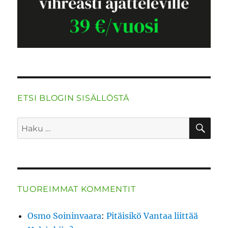
ETSI BLOGIN SISÄLLÖSTÄ
HA
Etsi:
TUOREIMMAT KOMMENTIT
Osmo Soininvaara
:
Pitäisikö Vantaa liittää