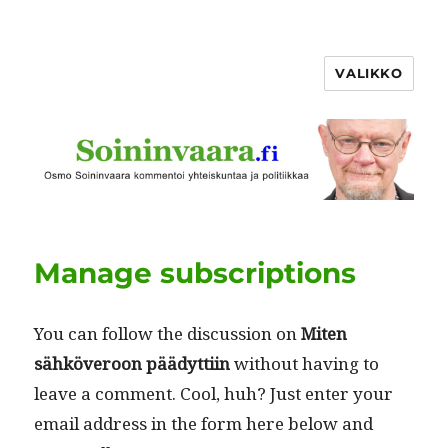
VALIKKO
Manage subscriptions
You can fol­low the dis­cus­sion on
Miten
sähköveroon päädyt­ti­in
with­out hav­ing to
leave a com­ment. Cool, huh? Just enter your
email address in the form here below and