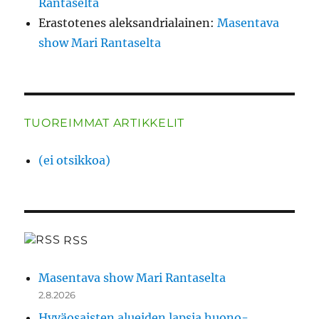
Rantaselta
Erastotenes aleksandrialainen
:
Masentava
show Mari Rantaselta
TUOREIMMAT ARTIKKELIT
(ei otsikkoa)
RSS
Masentava show Mari Rantaselta
2.8.2026
Hyväosaisten alueiden lapsia huono-